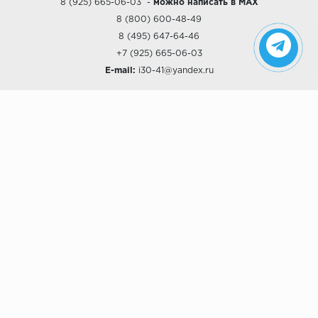
8 (925) 665-06-03
-
можно написать в MAX
8 (800) 600-48-49
8 (495) 647-64-46
+7 (925) 665-06-03
E-mail:
i30-41@yandex.ru
О КОМПАНИИ
Наши дизайны
Хиты продаж
Магазины
О компании
Рассрочки и Кредитование
Политика конфиденциальности
ПОКУПАТЕЛЯМ
Доставка
Самовывоз
Возврат