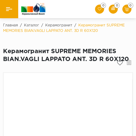
0
0
0
Назад
Главная
/
Каталог
/
Керамогранит
/
Керамогранит SUPREME
MEMORIES BIAN.VAGLI LAPPATO ANT. 3D R 60X120
Производители
Керамогранит SUPREME MEMORIES
Керамическая плитка
BIAN.VAGLI LAPPATO ANT. 3D R 60X120
Керамогранит
Мозаики
Искусственный камень
Клинкер