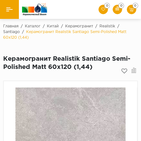
0
0
0
Назад
Главная
/
Каталог
/
Китай
/
Керамогранит
/
Realistik
/
Santiago
/
Керамогранит Realistik Santiago Semi-Polished Matt
60x120 (1,44)
Производители
Керамическая плитка
Керамогранит Realistik Santiago Semi-
Polished Matt 60x120 (1,44)
Керамогранит
Мозаики
Искусственный камень
Клинкер