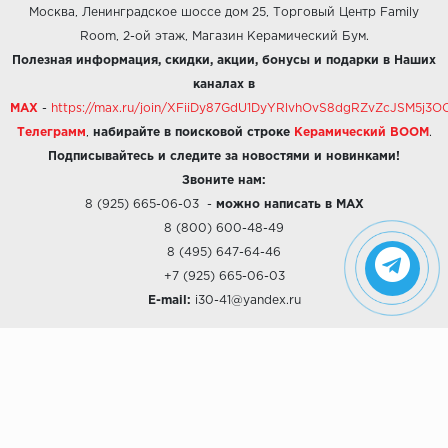
Москва, Ленинградское шоссе дом 25, Торговый Центр Family
Room, 2-ой этаж, Магазин Керамический Бум.
Полезная информация, скидки, акции, бонусы и подарки в Наших
каналах в
MAX
-
https://max.ru/join/XFiiDy87GdU1DyYRlvhOvS8dgRZvZcJSM5j
Телеграмм
,
набирайте в поисковой строке
Керамический BOOM
.
Подписывайтесь и следите за новостями и новинками!
Звоните нам:
8 (925) 665-06-03
-
можно написать в MAX
8 (800) 600-48-49
8 (495) 647-64-46
+7 (925) 665-06-03
E-mail:
i30-41@yandex.ru
О КОМПАНИИ
Наши дизайны
Хиты продаж
Магазины
О компании