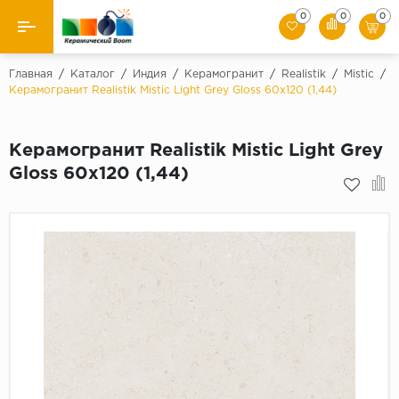
0
0
0
Назад
Главная
/
Каталог
/
Индия
/
Керамогранит
/
Realistik
/
Mistic
/
Керамогранит Realistik Mistic Light Grey Gloss 60x120 (1,44)
Производители
Керамогранит Realistik Mistic Light Grey
Керамическая плитка
Gloss 60x120 (1,44)
Керамогранит
Мозаики
Искусственный камень
Клинкер