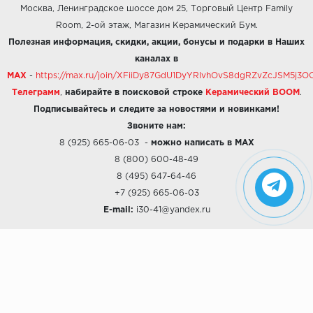
Москва, Ленинградское шоссе дом 25, Торговый Центр Family
Room, 2-ой этаж, Магазин Керамический Бум.
Полезная информация, скидки, акции, бонусы и подарки в Наших
каналах в
MAX
-
https://max.ru/join/XFiiDy87GdU1DyYRlvhOvS8dgRZvZcJSM5j
Телеграмм
,
набирайте в поисковой строке
Керамический BOOM
.
Подписывайтесь и следите за новостями и новинками!
Звоните нам:
8 (925) 665-06-03
-
можно написать в MAX
8 (800) 600-48-49
8 (495) 647-64-46
+7 (925) 665-06-03
E-mail:
i30-41@yandex.ru
О КОМПАНИИ
Наши дизайны
Хиты продаж
Магазины
О компании