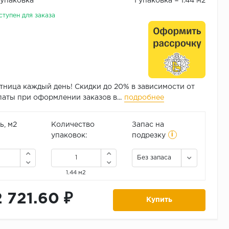
/упаковка
1 упаковка = 1.44 м2
ступен для заказа
тница каждый день! Скидки до 20% в зависимости от
аты при оформлении заказов в...
подробнее
, м2
Количество
Запас на
i
упаковок:
подрезку
Без запаса
1.44 м2
2 721.60 ₽
Купить