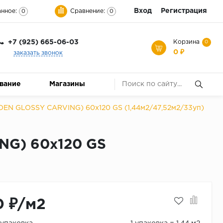
Вход
Регистрация
нное:
Сравнение:
0
0
+7 (925) 665-06-03
Корзина
0
0 ₽
заказать звонок
ование
Магазины
N GLOSSY CARVING) 60х120 GS (1,44м2/47,52м2/33уп)
NG) 60х120 GS
0 ₽/м2