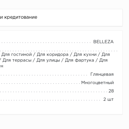
 и кредитование
их магазинах!!! Адреса магазинов; Москва, метро
BELLEZA
ин Керамический Boom. Москва, Ленинградское шоссе
 Для гостиной / Для коридора / Для кухни / Для
неджеров или Звоните нам: +7 (800) 600-48-49 +7
Для террасы / Для улицы / Для фартука / Для
ен
Глянцевая
Многоцветный
це
28
2 шт