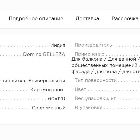
Подробное описание
Доставка
Рассрочка
симости от суммы оплаты при оформлении заказов в Наш
Производитель
Индия
ТЦ Кораблик, -1-ый этаж, Отдел Галерея Ремонта, Магаз
Применение
Domino BELLEZA
Для балкона / Для ванной /
агазин Керамический Boom. Подробности узнавайте у ме
общественных помещений / 
6-03. Или пиши в MAX по номеру +7(926)885-13-32.
фасада / для пола / для ст
вание деньгами
Тип поверхности
ная плитка, Универсальная
Цвет
Керамогранит
ам за 2 минуты прямо в форме заявки на той же страни
Вес упаковки, кг
60х120
ине, на встрече с представителем или по СМС
В упаковке
Современный
рок предоставления рассрочки от 3 до 10 месяцев