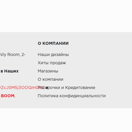
О КОМПАНИИ
ily Room, 2-
Наши дизайны
Хиты продаж
 в Наших
Магазины
О компании
RZvZcJSM5j3OOQm0X0
Рассрочки и Кредитование
и
й BOOM
.
Политика конфиденциальности