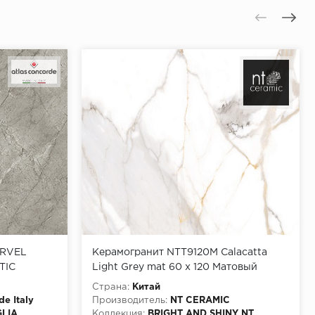
ARVEL
Керамогранит NTT9120M Calacatta
TIC
Light Grey mat 60 x 120 Матовый
120x278
Страна:
Китай
de Italy
Производитель:
NT CERAMIC
LIA
Коллекция:
BRIGHT AND SHINY NT