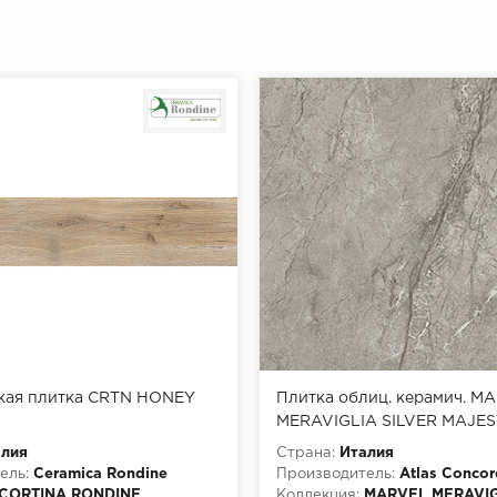
кая плитка CRTN HONEY
Плитка облиц. керамич. M
MERAVIGLIA SILVER MAJES
120X278 - 6MM LAPP., 6мм, 
алия
Страна:
Италия
(AJH4)
ель:
Ceramica Rondine
Производитель:
Atlas Concor
CORTINA RONDINE
Коллекция:
MARVEL MERAVIG