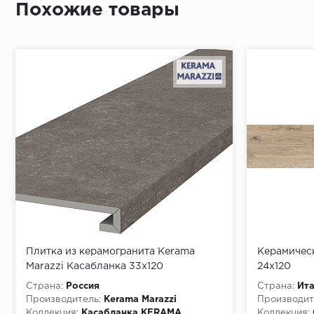
Похожие товары
Плитка из керамогранита Kerama
Керамичес
Marazzi Касабланка 33x120
24x120
коричневый (KM6012G0151RGCF)
Страна:
Россия
Страна:
Ит
Производитель:
Kerama Marazzi
Производит
Коллекция:
Касабланка KЕRАМА
Коллекция: