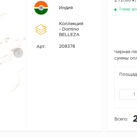
2 721.60 ₽
Индия
Товар до
Коллекция
- Domino
BELLEZA
208378
Арт.
Черная пя
суммы опл
Площадь
Всего: