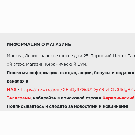
ИНФОРМАЦИЯ О МАГАЗИНЕ
Москва, Ленинградское шоссе дом 25, Торговый Центр Fam
ой этаж, Магазин Керамический Бум.
Полезная информация, скидки, акции, бонусы и подарки
каналах в
MAX
-
https://max.ru/join/XFiiDy87GdU1DyYRlvhOvS8dg
Телеграмм
,
набирайте в поисковой строке
Керамически
Подписывайтесь и следите за новостями и новинками!
Звоните нам:
8 (925) 665-06-03
-
можно написать в MAX
8 (800) 600-48-49