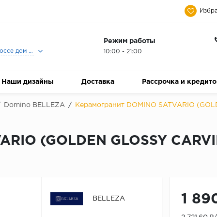
Избра
Режим работы
Москва, Ленинградское шоссе дом 25, Торговый Центр Family Room, 2-ой этаж, Магазин Керамический Бум.
10:00 - 21:00
Наши дизайны
Доставка
Рассрочка и кредит
/
Domino BELLEZA
/
Керамогранит DOMINO SATVARIO (GOLDE
ARIO (GOLDEN GLOSSY CARVI
1 89
BELLEZA