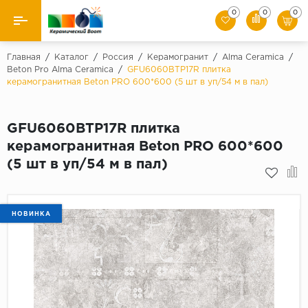
0
0
0
Назад
Главная
/
Каталог
/
Россия
/
Керамогранит
/
Alma Ceramica
/
Beton Pro Alma Ceramica
/
GFU6060BTP17R плитка
керамогранитная Beton PRO 600*600 (5 шт в уп/54 м в пал)
Производители
Керамическая плитка
GFU6060BTP17R плитка
керамогранитная Beton PRO 600*600
Керамогранит
(5 шт в уп/54 м в пал)
Мозаики
Искусственный камень
НОВИНКА
Клинкер