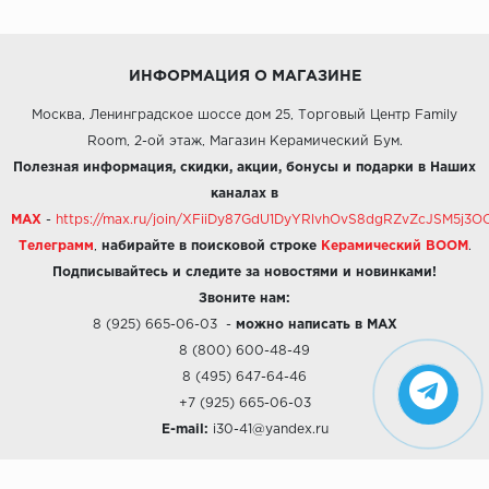
ИНФОРМАЦИЯ О МАГАЗИНЕ
Москва, Ленинградское шоссе дом 25, Торговый Центр Family
Room, 2-ой этаж, Магазин Керамический Бум.
Полезная информация, скидки, акции, бонусы и подарки в Наших
каналах в
MAX
-
https://max.ru/join/XFiiDy87GdU1DyYRlvhOvS8dgRZvZcJSM5j
Телеграмм
,
набирайте в поисковой строке
Керамический BOOM
.
Подписывайтесь и следите за новостями и новинками!
Звоните нам:
8 (925) 665-06-03
-
можно написать в MAX
8 (800) 600-48-49
8 (495) 647-64-46
+7 (925) 665-06-03
E-mail:
i30-41@yandex.ru
О КОМПАНИИ