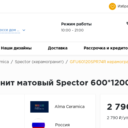
Избра
Режим работы
Москва, Ленинградское шоссе дом 25, Торговый Центр Family Room, 2-ой этаж, Магазин Керамический Бум.
10:00 - 21:00
Наши дизайны
Доставка
Рассрочка и кредит
mica
/
Spector (керамогранит)
/
GFU60120SPR74R керамограни
т матовый Spector 600*1200 (
2 79
Alma Ceramica
2 790 ₽/у
Россия