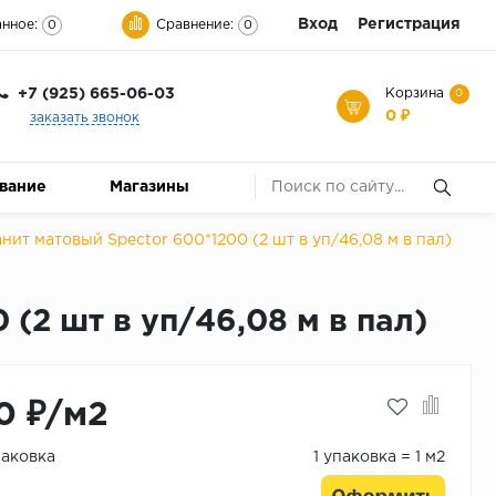
Вход
Регистрация
нное:
Сравнение:
0
0
+7 (925) 665-06-03
Корзина
0
0 ₽
заказать звонок
ование
Магазины
т матовый Spector 600*1200 (2 шт в уп/46,08 м в пал)
2 шт в уп/46,08 м в пал)
0 ₽/м2
паковка
1 упаковка = 1 м2