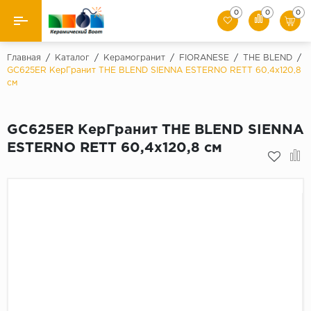
0
0
0
Назад
Главная
/
Каталог
/
Керамогранит
/
FIORANESE
/
THE BLEND
/
GC625ER КерГранит THE BLEND SIENNA ESTERNO RETT 60,4x120,8
см
Производители
Керамическая плитка
GC625ER КерГранит THE BLEND SIENNA
ESTERNO RETT 60,4x120,8 см
Керамогранит
Мозаики
Искусственный камень
Клинкер