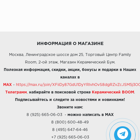
ИНФОРМАЦИЯ О МАГАЗИНЕ
Москва, Ленинградское шоссе дом 25, Торговый Центр Family
Room, 2-ой этаж, Магазин Керамический Бум.
Полезная информация, скидки, акции, бонусы и подарки в Наших
каналах в
MAX
-
https://max.ru/join/XFiiDy87GdU1DyYRlvhOvS8dgRZvZcJSM5j
Телеграмм
,
набирайте в поисковой строке
Керамический BOOM
.
Подписывайтесь и следите за новостями и новинками!
Звоните нам:
8 (925) 665-06-03
-
можно написать в MAX
8 (800) 600-48-49
8 (495) 647-64-46
+7 (925) 665-06-03