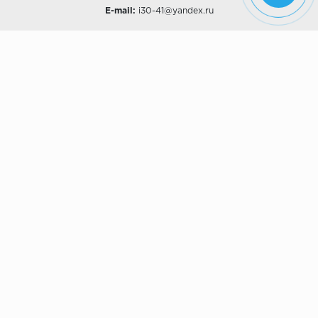
E-mail:
i30-41@yandex.ru
О КОМПАНИИ
Наши дизайны
Хиты продаж
Магазины
О компании
Рассрочки и Кредитование
Политика конфиденциальности
ПОКУПАТЕЛЯМ
Доставка
Самовывоз
Возврат