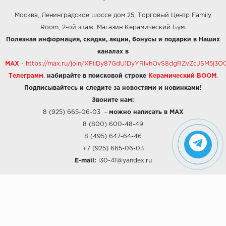
Москва, Ленинградское шоссе дом 25, Торговый Центр Family
Room, 2-ой этаж, Магазин Керамический Бум.
Полезная информация, скидки, акции, бонусы и подарки в Наших
каналах в
MAX
-
https://max.ru/join/XFiiDy87GdU1DyYRlvhOvS8dgRZvZcJSM5j
Телеграмм
,
набирайте в поисковой строке
Керамический BOOM
.
Подписывайтесь и следите за новостями и новинками!
Звоните нам:
8 (925) 665-06-03
-
можно написать в MAX
8 (800) 600-48-49
8 (495) 647-64-46
+7 (925) 665-06-03
E-mail:
i30-41@yandex.ru
О КОМПАНИИ
Наши дизайны
Хиты продаж
Магазины