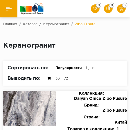
0
0
0
Назад
Главная
/
Каталог
/
Керамогранит
/
Zibo Fusure
Производители
Керамогранит
Керамическая плитка
Керамогранит
Сортировать по:
Популярности
Цене
Мозаики
Выводить по:
18
36
72
Искусственный камень
Коллекция:
Dalyan Onice Zibo Fusure
Клинкер
Бренд:
Zibo Fusure
Страна:
Китай
Товаров в коллекции:
1