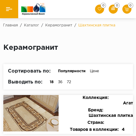
0
0
0
Назад
Главная
/
Каталог
/
Керамогранит
/
Шахтинская плитка
Производители
Керамогранит
Керамическая плитка
Керамогранит
Сортировать по:
Популярности
Цене
Мозаики
Выводить по:
18
36
72
Искусственный камень
Коллекция:
Агат
Клинкер
Бренд:
Шахтинская плитка
Страна:
Товаров в коллекции:
4