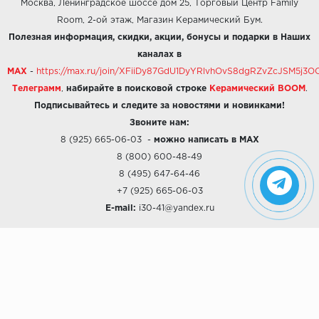
Москва, Ленинградское шоссе дом 25, Торговый Центр Family
Room, 2-ой этаж, Магазин Керамический Бум.
Полезная информация, скидки, акции, бонусы и подарки в Наших
каналах в
MAX
-
https://max.ru/join/XFiiDy87GdU1DyYRlvhOvS8dgRZvZcJSM5j
Телеграмм
,
набирайте в поисковой строке
Керамический BOOM
.
Подписывайтесь и следите за новостями и новинками!
Звоните нам:
8 (925) 665-06-03
-
можно написать в MAX
8 (800) 600-48-49
8 (495) 647-64-46
+7 (925) 665-06-03
E-mail:
i30-41@yandex.ru
О КОМПАНИИ
Наши дизайны
Хиты продаж
Магазины
О компании