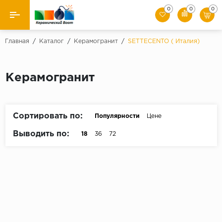
0
0
0
Назад
Главная
/
Каталог
/
Керамогранит
/
SETTECENTO ( Италия)
Производители
Керамогранит
Керамическая плитка
Керамогранит
Сортировать по:
Популярности
Цене
Мозаики
Выводить по:
18
36
72
Искусственный камень
Клинкер