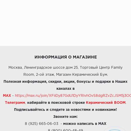
ИНФОРМАЦИЯ О МАГАЗИНЕ
Москва, Ленинградское шоссе дом 25, Торговый Центр Family
Room, 2-ой этаж, Магазин Керамический Бум.
Полезная информация, скидки, акции, бонусы и подарки в Наших
каналах в
MAX
-
https://max.ru/join/XFiiDy87GdU1DyYRlvhOvS8dgRZvZcJSM5j
Телеграмм
,
набирайте в поисковой строке
Керамический BOOM
.
Подписывайтесь и следите за новостями и новинками!
Звоните нам:
8 (925) 665-06-03
-
можно написать в MAX
8 (800) 600-48-49