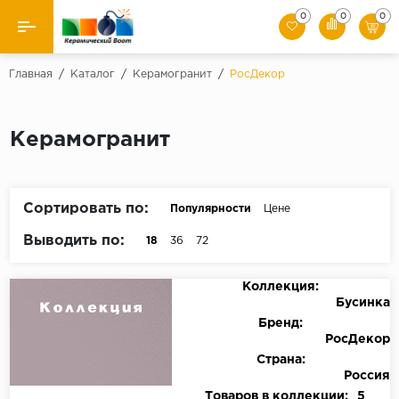
0
0
0
Назад
Главная
/
Каталог
/
Керамогранит
/
РосДекор
Производители
Керамогранит
Керамическая плитка
Керамогранит
Сортировать по:
Популярности
Цене
Мозаики
Выводить по:
18
36
72
Искусственный камень
Коллекция:
Бусинка
Клинкер
Бренд:
РосДекор
Страна:
Россия
Товаров в коллекции:
5