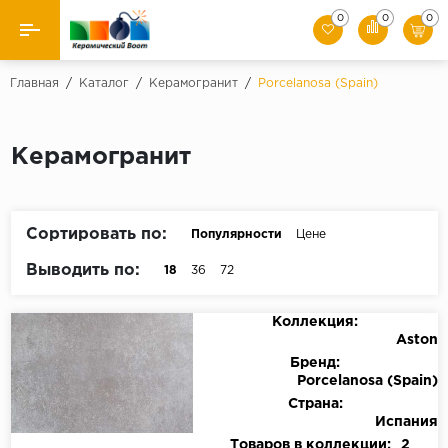
0
0
0
Назад
Главная
/
Каталог
/
Керамогранит
/
Porcelanosa (Spain)
Производители
Керамогранит
Керамическая плитка
Керамогранит
Сортировать по:
Популярности
Цене
Мозаики
Выводить по:
18
36
72
Искусственный камень
Коллекция:
Aston
Клинкер
Бренд:
Porcelanosa (Spain)
Страна:
Испания
Товаров в коллекции:
2