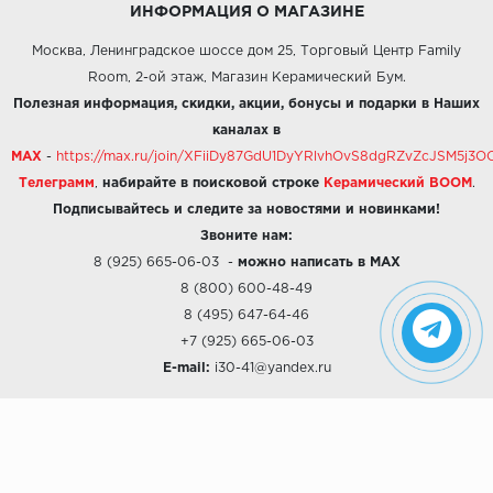
ИНФОРМАЦИЯ О МАГАЗИНЕ
Москва, Ленинградское шоссе дом 25, Торговый Центр Family
Room, 2-ой этаж, Магазин Керамический Бум.
Полезная информация, скидки, акции, бонусы и подарки в Наших
каналах в
MAX
-
https://max.ru/join/XFiiDy87GdU1DyYRlvhOvS8dgRZvZcJSM5j
Телеграмм
,
набирайте в поисковой строке
Керамический BOOM
.
Подписывайтесь и следите за новостями и новинками!
Звоните нам:
8 (925) 665-06-03
-
можно написать в MAX
8 (800) 600-48-49
8 (495) 647-64-46
+7 (925) 665-06-03
E-mail:
i30-41@yandex.ru
О КОМПАНИИ
Наши дизайны
Хиты продаж