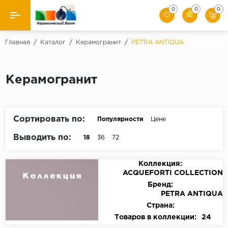
0
0
0
Назад
Главная
/
Каталог
/
Керамогранит
/
PETRA ANTIQUA
Производители
Керамогранит
Керамическая плитка
Керамогранит
Сортировать по:
Популярности
Цене
Мозаики
Выводить по:
18
36
72
Искусственный камень
Коллекция:
ACQUEFORTI COLLECTION
Клинкер
Бренд:
PETRA ANTIQUA
Страна:
Товаров в коллекции:
24