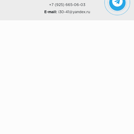
+7 (925) 665-06-03
E-mail:
i30-41@yandex.ru
О КОМПАНИИ
Наши дизайны
Хиты продаж
Магазины
О компании
Рассрочки и Кредитование
Политика конфиденциальности
ПОКУПАТЕЛЯМ
Доставка
Самовывоз
Возврат