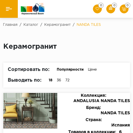
0
0
0
Назад
Главная
/
Каталог
/
Керамогранит
/
NANDA TILES
Производители
Керамогранит
Керамическая плитка
Керамогранит
Сортировать по:
Популярности
Цене
Мозаики
Выводить по:
18
36
72
Искусственный камень
Коллекция:
ANDALUSIA NANDA TILES
Клинкер
Бренд:
NANDA TILES
Страна:
Испания
Товаров в коллекции:
6