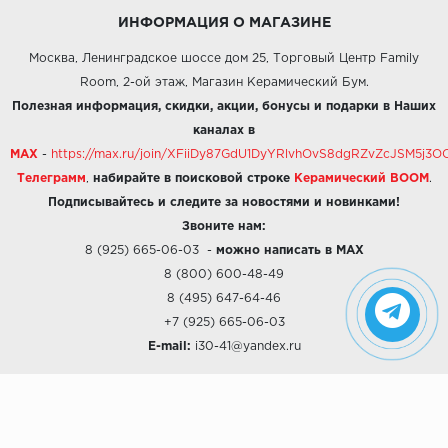
ИНФОРМАЦИЯ О МАГАЗИНЕ
Москва, Ленинградское шоссе дом 25, Торговый Центр Family
Room, 2-ой этаж, Магазин Керамический Бум.
Полезная информация, скидки, акции, бонусы и подарки в Наших
каналах в
MAX
-
https://max.ru/join/XFiiDy87GdU1DyYRlvhOvS8dgRZvZcJSM5j
Телеграмм
,
набирайте в поисковой строке
Керамический BOOM
.
Подписывайтесь и следите за новостями и новинками!
Звоните нам:
8 (925) 665-06-03
-
можно написать в MAX
8 (800) 600-48-49
8 (495) 647-64-46
+7 (925) 665-06-03
E-mail:
i30-41@yandex.ru
О КОМПАНИИ
Наши дизайны
Хиты продаж