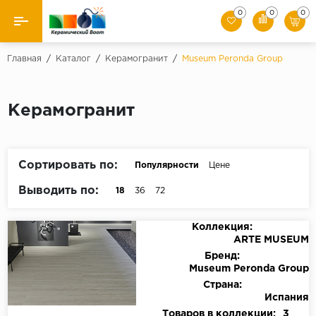
0
0
0
Назад
Главная
/
Каталог
/
Керамогранит
/
Museum Peronda Group
Производители
Керамогранит
Керамическая плитка
Керамогранит
Сортировать по:
Популярности
Цене
Мозаики
Выводить по:
18
36
72
Искусственный камень
Коллекция:
ARTE MUSEUM
Клинкер
Бренд:
Museum Peronda Group
Страна:
Испания
Товаров в коллекции:
3