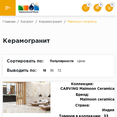
0
0
0
Назад
Главная
/
Каталог
/
Керамогранит
/
Maimoon ceramica
Производители
Керамогранит
Керамическая плитка
Керамогранит
Сортировать по:
Популярности
Цене
Мозаики
Выводить по:
18
36
72
Искусственный камень
Коллекция:
CARVING Maimoon Ceramica
Клинкер
Бренд:
Maimoon ceramica
Страна:
Индия
Товаров в коллекции:
33