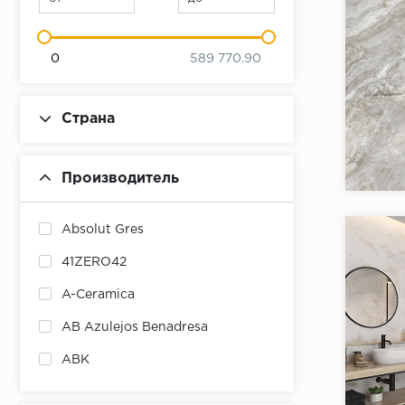
0
589 770.90
Страна
Коллекци
Бренд:
Производитель
Страна:
Товаров 
Absolut Gres
41ZERO42
A-Ceramica
AB Azulejos Benadresa
ABK
ABSOLUT KERAMIKA
Коллекци