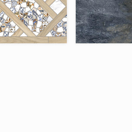
я:
Trencadis
Коллекция:
Jano Tiles
Бренд:
Испания
Страна:
в коллекции:
1
Товаров в коллекции: