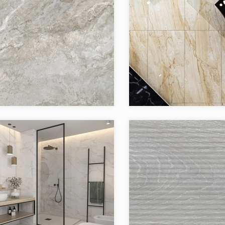
я:
Casone
Коллекция:
Jano Tiles
Бренд:
Испания
Страна:
в коллекции:
2
Товаров в коллекции:
я:
Livorno Jano Tiles
Коллекция: