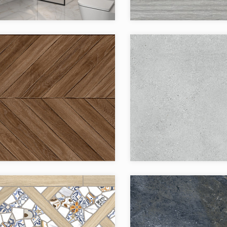
Jano Tiles
Бренд:
Испания
Страна:
в коллекции:
2
Товаров в коллекции:
я:
Spike
Коллекция:
Jano Tiles
Бренд:
Испания
Страна:
в коллекции:
3
Товаров в коллекции: