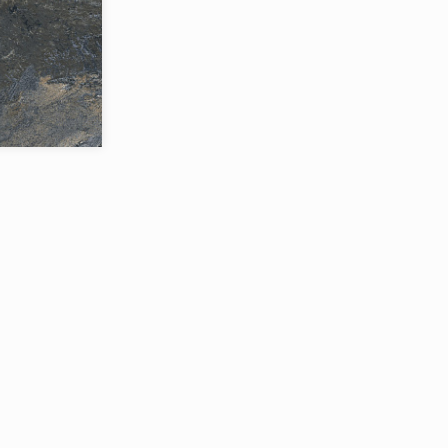
Varenna
Jano Tiles
Испания
4