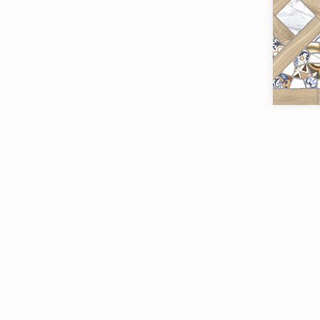
Alaplana
Alborz Ceramic
Alma Ceramica
Коллекци
Alpas
Бренд:
AltaCera
Страна:
Товаров 
Ametis
Amin Tile Co.
Aparici
Apavisa
Arcadia Ceramica
Arcana Ceramica
Argenta
Armano