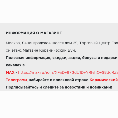
Art Ceramic
Art&Natura
Art&Natura Ceramica
ИНФОРМАЦИЯ О МАГАЗИНЕ
Artkera Group
Москва, Ленинградское шоссе дом 25, Торговый Центр Fam
Ascale
ой этаж, Магазин Керамический Бум.
Atlas Concorde Italy
Полезная информация, скидки, акции, бонусы и подарки
Atlas Concorde Rus
каналах в
MAX
-
https://max.ru/join/XFiiDy87GdU1DyYRlvhOvS8dg
Atlas Concorde Russia
Телеграмм
,
набирайте в поисковой строке
Керамически
Atlas Concorde Russia (Russia)
Подписывайтесь и следите за новостями и новинками!
Azteca
Звоните нам:
Azulejos Borja
8 (925) 665-06-03
-
можно написать в MAX
8 (800) 600-48-49
Azulev
8 (495) 647-64-46