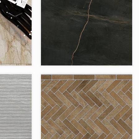
Dark
Коллекция:
Heart
Jano Tiles
Бренд:
Jano Tiles
Испания
Страна:
Испания
1
Товаров в коллекции:
2
Montain
Коллекция:
Road