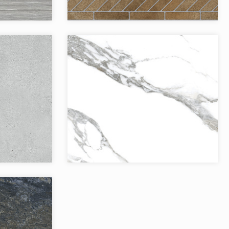
Jano Tiles
Бренд:
Jano Tiles
Испания
Страна:
Испания
10
Товаров в коллекции:
3
Studland
Коллекция:
Toranno
Jano Tiles
Бренд:
Jano Tiles
Испания
Страна:
Испания
4
Товаров в коллекции:
1