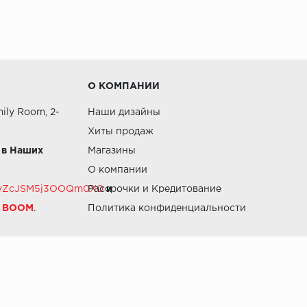
О КОМПАНИИ
ily Room, 2-
Наши дизайны
Хиты продаж
 в Наших
Магазины
О компании
RZvZcJSM5j3OOQm0X0
Рассрочки и Кредитование
и
й BOOM
.
Политика конфиденциальности