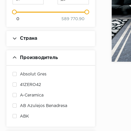
0
589 770.90
Страна
Коллекци
Бренд:
Производитель
Страна:
Товаров 
Absolut Gres
41ZERO42
A-Ceramica
AB Azulejos Benadresa
ABK
ABSOLUT KERAMIKA