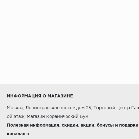
Alaplana
Alborz Ceramic
Alma Ceramica
Alpas
AltaCera
Ametis
Amin Tile Co.
Aparici
Apavisa
ИНФОРМАЦИЯ О МАГАЗИНЕ
Arcadia Ceramica
Москва, Ленинградское шоссе дом 25, Торговый Центр Fam
Arcana Ceramica
ой этаж, Магазин Керамический Бум.
Argenta
Полезная информация, скидки, акции, бонусы и подарки
каналах в
Armano