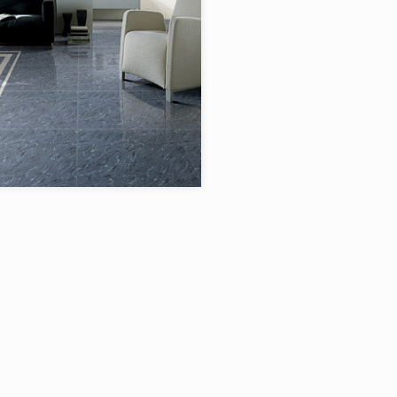
я:
Fiorano
Fiorano
в коллекции:
4