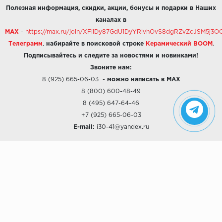
Полезная информация, скидки, акции, бонусы и подарки в Наших
каналах в
MAX
-
https://max.ru/join/XFiiDy87GdU1DyYRlvhOvS8dgRZvZcJSM5j
Телеграмм
,
набирайте в поисковой строке
Керамический BOOM
.
Подписывайтесь и следите за новостями и новинками!
Звоните нам:
8 (925) 665-06-03
-
можно написать в MAX
8 (800) 600-48-49
8 (495) 647-64-46
+7 (925) 665-06-03
E-mail:
i30-41@yandex.ru
О КОМПАНИИ
Наши дизайны
Хиты продаж
Магазины
О компании
Рассрочки и Кредитование