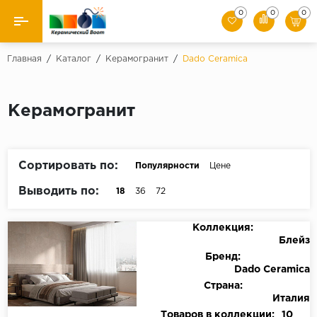
0
0
0
Назад
Главная
/
Каталог
/
Керамогранит
/
Dado Ceramica
Производители
Керамогранит
Керамическая плитка
Керамогранит
Сортировать по:
Популярности
Цене
Мозаики
Выводить по:
18
36
72
Искусственный камень
Коллекция:
Блейз
Клинкер
Бренд:
Dado Ceramica
Страна:
Италия
Товаров в коллекции:
10