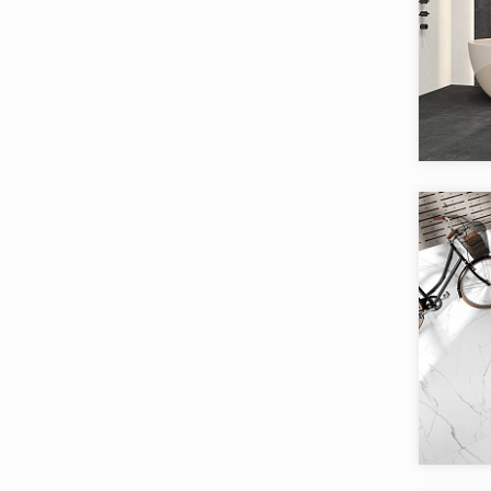
Alaplana
Alborz Ceramic
Alma Ceramica
Коллекци
Alpas
Бренд:
AltaCera
Страна:
Ametis
Товаров 
Amin Tile Co.
Aparici
Apavisa
Arcadia Ceramica
Arcana Ceramica
Коллекци
Argenta
Бренд:
Страна:
Armano