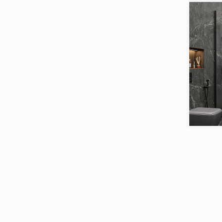
Товаров 
Art Ceramic
Art&Natura
Art&Natura Ceramica
Artkera Group
Ascale
Atlas Concorde Italy
Коллекци
Бренд:
Atlas Concorde Rus
Страна:
Atlas Concorde Russia
Товаров 
Atlas Concorde Russia (Russia)
Azteca
Azulejos Borja
Azulev