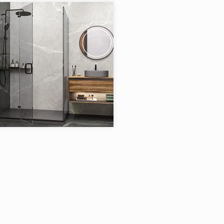
в коллекции:
4
Товаров в коллекции:
я:
Titanium (керамогранит)
Artkera Group
Узбекистан
в коллекции:
6