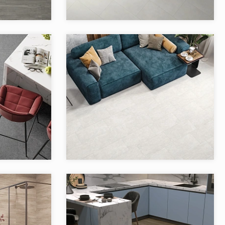
Artkera Group
Бренд:
Artkera Group
Россия
Страна:
Россия
2
Товаров в коллекции:
2
 Artkera Group
Коллекция:
Lofthome Artkera Group
Artkera Group
Бренд:
Artkera Group
Россия
Страна:
Россия
3
Товаров в коллекции:
4