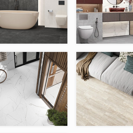
я:
Microcement
Коллекция:
Mils
(керамогранит)
Бренд:
Artkera Group
Страна:
Узбекистан
Товаров в коллекции:
в коллекции:
14
я:
Pure Marble (керамогранит
Коллекция:
Rim
Artkera Group
Бренд:
Узбекистан
Страна: