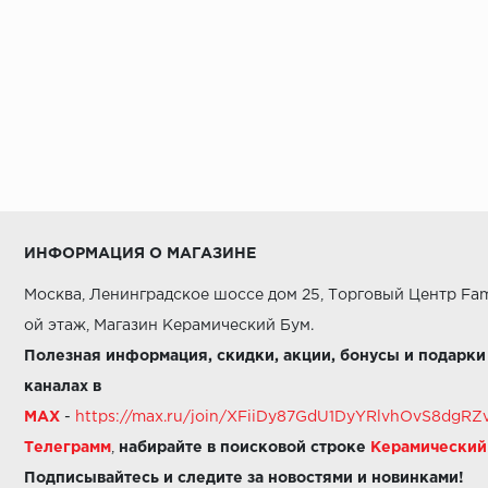
Azuliber
BELLEZA
BELLEZA (эксклюзив)
BELLEZA ИНДИЯ
BESTILE
BONAVEL
BOTTEGA
ИНФОРМАЦИЯ О МАГАЗИНЕ
BRENNERO
Москва, Ленинградское шоссе дом 25, Торговый Центр Fam
Baldocer
ой этаж, Магазин Керамический Бум.
Полезная информация, скидки, акции, бонусы и подарки
Basconi Home
каналах в
Belani
MAX
-
https://max.ru/join/XFiiDy87GdU1DyYRlvhOvS8dg
Bluezone
Телеграмм
,
набирайте в поисковой строке
Керамически
Подписывайтесь и следите за новостями и новинками!
CASA DOLCE CASA