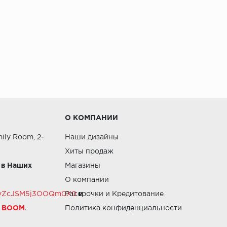
О КОМПАНИИ
ily Room, 2-
Наши дизайны
Хиты продаж
 в Наших
Магазины
О компании
RZvZcJSM5j3OOQm0X0
Рассрочки и Кредитование
и
й BOOM
.
Политика конфиденциальности