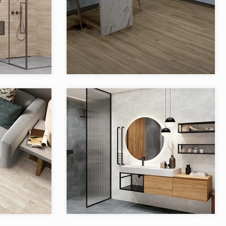
 Artkera Group
Коллекция:
Naturalwood Artkera Group
Artkera Group
Бренд:
Artkera Group
Россия
Страна:
Россия
1
Товаров в коллекции:
4
 Artkera Group
Коллекция:
Skala Artkera Group
Artkera Group
Бренд:
Artkera Group
Россия
Страна:
Россия