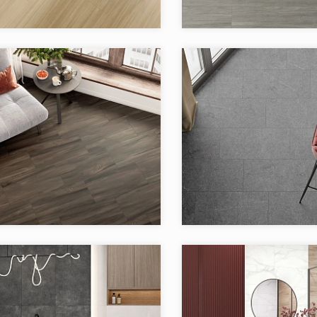
Artkera Group
Бренд:
Россия
Страна:
в коллекции:
3
Товаров в коллекции:
я:
Goa Artkera Group
Коллекция:
Gresse
Artkera Group
Бренд:
Россия
Страна:
в коллекции:
4
Товаров в коллекции: