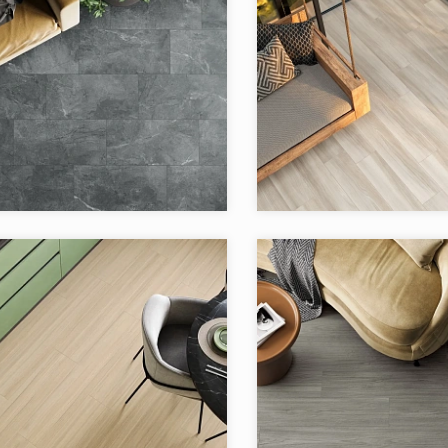
я:
Altai Artkera Group
Коллекция:
Apricot
Artkera Group
Бренд:
Россия
Страна:
в коллекции:
2
Товаров в коллекции:
я:
Citywood Artkera Group
Коллекция:
Finewood 