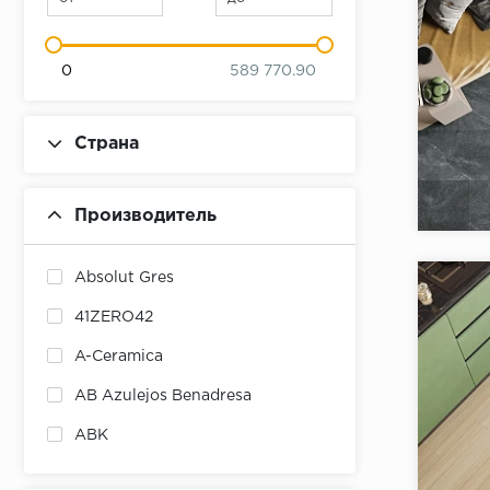
0
589 770.90
Страна
Коллекци
Бренд:
Производитель
Страна:
Товаров 
Absolut Gres
41ZERO42
A-Ceramica
AB Azulejos Benadresa
ABK
ABSOLUT KERAMIKA
Коллекци