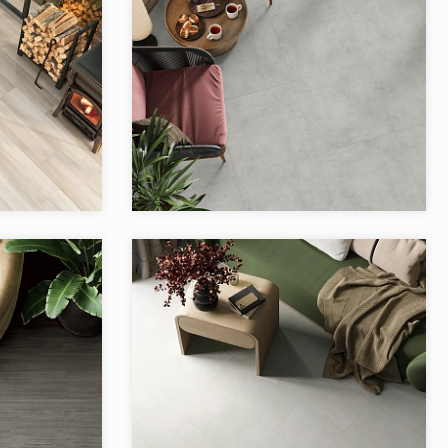
 Artkera Group
Коллекция:
Cement Pro (керамогранит)
Artkera Group
Бренд:
Artkera Group
Россия
Страна:
Узбекистан
5
Товаров в коллекции:
2
Artkera Group
Коллекция:
Flagman Artkera Group