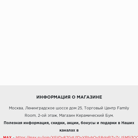
ИНФОРМАЦИЯ О МАГАЗИНЕ
Москва, Ленинградское шоссе дом 25, Торговый Центр Family
Room, 2-ой этаж, Магазин Керамический Бум.
Полезная информация, скидки, акции, бонусы и подарки в Наших
каналах в
MAX
-
https://max.ru/join/XFiiDy87GdU1DyYRlvhOvS8dgRZvZcJSM5j