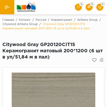
0
0
0
Назад
Главная
/
Каталог
/
Россия
/
Керамогранит
/
Artkera Group
/
Citywood Artkera Group
/
Citywood Gray GP20120CIT15
Керамогранит матовый 200*1200 (6 шт в уп/51,84 м в пал)
Производители
Керамическая плитка
Citywood Gray GP20120CIT15
Керамогранит матовый 200*1200 (6 шт
Керамогранит
в уп/51,84 м в пал)
Мозаики
Искусственный камень
Клинкер