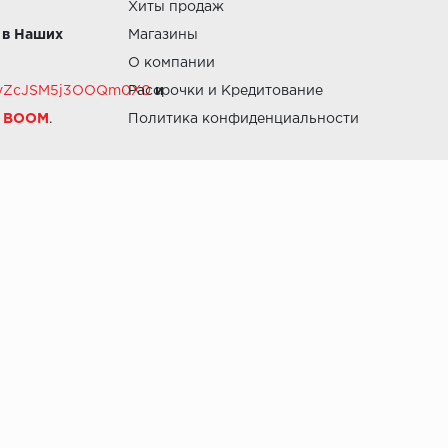
Хиты продаж
 в Наших
Магазины
О компании
RZvZcJSM5j3OOQm0X0
Рассрочки и Кредитование
и
й BOOM
.
Политика конфиденциальности