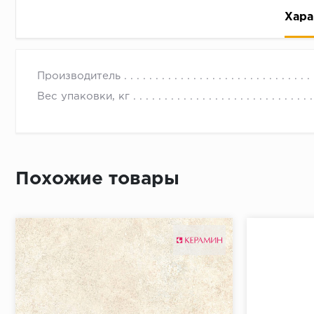
Хара
Производитель
Вес упаковки, кг
Рассрочка беспроцентная: вы не платите за пользо
Высокая вероятность одобрения: до 95%
Похожие товары
Быстрое рассмотрение: решение от банка придет в
Подписание договора доступным способом: в магаз
Одобрение за 1-2 минуты
Срок предоставления кредита от 3 до 36 месяцев С
Достаточно только паспорта