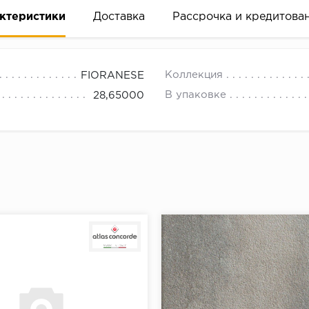
ктеристики
Доставка
Рассрочка и кредитова
Коллекция
FIORANESE
В упаковке
28,65000
вание деньгами
ам за 2 минуты прямо в форме заявки на той же страни
ине, на встрече с представителем или по СМС
рок предоставления рассрочки от 3 до 10 месяцев