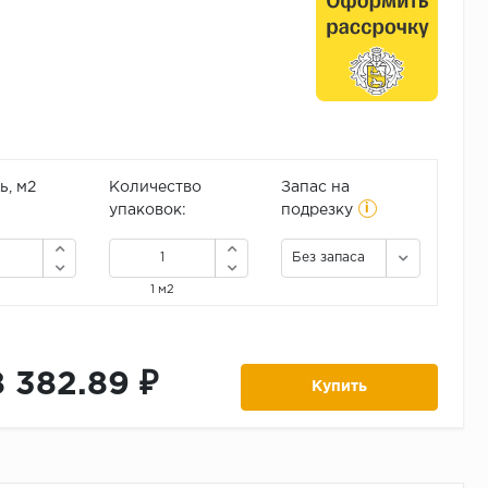
, м2
Количество
Запас на
i
упаковок:
подрезку
Без запаса
1 м2
8 382.89 ₽
Купить