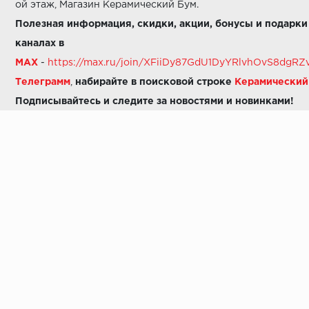
ой этаж, Магазин Керамический Бум.
Полезная информация, скидки, акции, бонусы и подарки
каналах в
MAX
-
https://max.ru/join/XFiiDy87GdU1DyYRlvhOvS8dg
Телеграмм
,
набирайте в поисковой строке
Керамически
Подписывайтесь и следите за новостями и новинками!
Звоните нам:
8 (925) 665-06-03
-
можно написать в MAX
8 (800) 600-48-49
8 (495) 647-64-46
+7 (925) 665-06-03
E-mail:
i30-41@yandex.ru