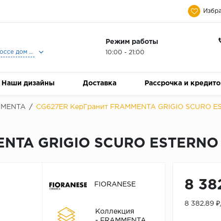
Избра
Режим работы
Москва, Ленинградское шоссе дом 25, Торговый Центр Family Room, 2-ой этаж, Магазин Керамический Бум.
10:00 - 21:00
Наши дизайны
Доставка
Рассрочка и кредит
MMENTA
/
CG627ER КерГранит FRAMMENTA GRIGIO SCURO EST
NTA GRIGIO SCURO ESTERNO R
8 38
FIORANESE
8 382.89 
Коллекция
- FRAMMENTA