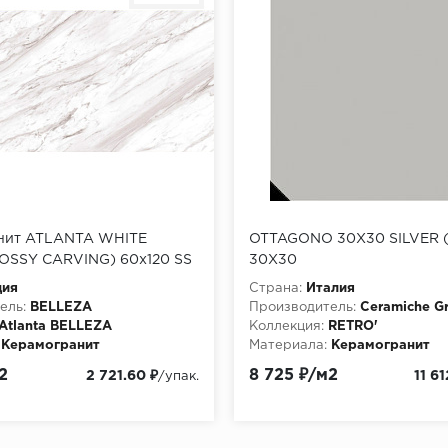
нит ATLANTA WHITE
OTTAGONO 30X30 SILVER 
LOSSY CARVING) 60х120 SS
30X30
,52м2/33уп)
дия
Страна:
Италия
ель:
BELLEZA
Производитель:
Ceramiche Gr
Atlanta BELLEZA
Коллекция:
RETRO'
Керамогранит
Материала:
Керамогранит
2
8 725 ₽/м2
2 721.60 ₽
11 61
/упак.