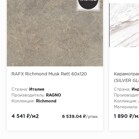
RAFX Richmond Musk Rett 60x120
Керамогра
(SILVER G
(1,44м2/47
Страна:
Италия
Страна:
Ин
Производитель:
RAGNO
Производит
Коллекция:
Richmond
Коллекция:
Материала:
4 541 ₽/м2
1 890 ₽/м
6 539.04 ₽
/упак.