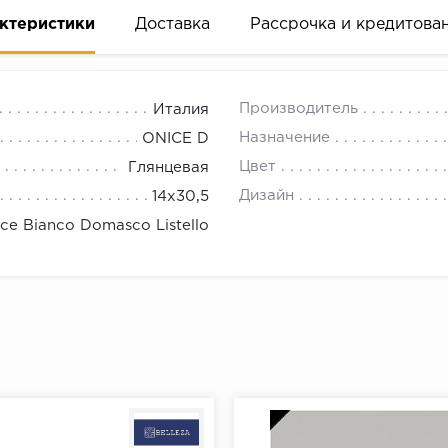
ктеристики
Доставка
Рассрочка и кредитова
Производитель
Италия
Назначение
ONICE D
Цвет
Глянцевая
Дизайн
14x30,5
вание деньгами
ce Bianco Domasco Listello
ам за 2 минуты прямо в форме заявки на той же страни
ине, на встрече с представителем или по СМС
рок предоставления рассрочки от 3 до 10 месяцев