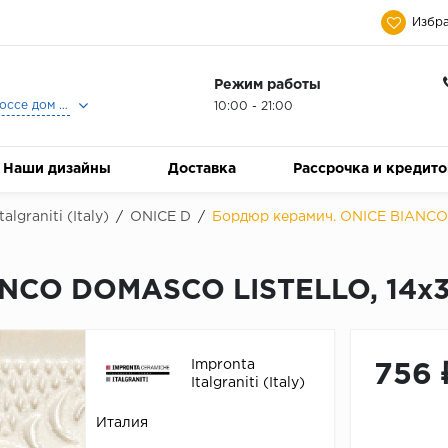
Избра
Режим работы
Москва, Ленинградское шоссе дом 25, Торговый Центр Family Room, 2-ой этаж, Магазин Керамический Бум.
10:00 - 21:00
Наши дизайны
Доставка
Рассрочка и кредит
algraniti (Italy)
/
ONICE D
/
Бордюр керамич. ONICE BIANCO
ANCO DOMASCO LISTELLO, 14x3
Impronta
756 
Italgraniti (Italy)
Италия