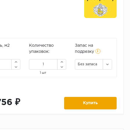
, м2
Количество
Запас на
i
упаковок:
подрезку
Без запаса
1 шт
756 ₽
Купить