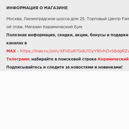
ИНФОРМАЦИЯ О МАГАЗИНЕ
Москва, Ленинградское шоссе дом 25, Торговый Центр Fam
ой этаж, Магазин Керамический Бум.
Полезная информация, скидки, акции, бонусы и подарки
каналах в
MAX
-
https://max.ru/join/XFiiDy87GdU1DyYRlvhOvS8dg
Телеграмм
,
набирайте в поисковой строке
Керамически
Подписывайтесь и следите за новостями и новинками!
Звоните нам:
8 (925) 665-06-03
-
можно написать в MAX
8 (800) 600-48-49
8 (495) 647-64-46
+7 (925) 665-06-03
E-mail:
i30-41@yandex.ru