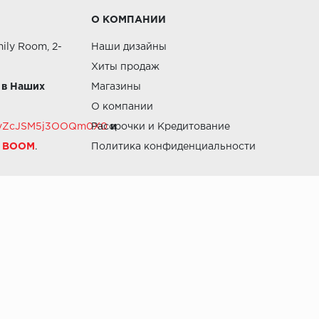
О КОМПАНИИ
ily Room, 2-
Наши дизайны
Хиты продаж
 в Наших
Магазины
О компании
RZvZcJSM5j3OOQm0X0
Рассрочки и Кредитование
и
й BOOM
.
Политика конфиденциальности