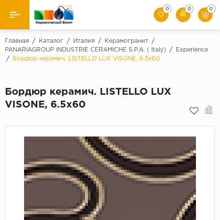
0
0
0
Назад
Главная
/
Каталог
/
Италия
/
Керамогранит
/
PANARIAGROUP INDUSTRIE CERAMICHE S.P.A. ( Italy)
/
Experience
/
Бордюр керамич. LISTELLO LUX VISONE, 6.5x60
Производители
Керамическая плитка
Бордюр керамич. LISTELLO LUX
VISONE, 6.5x60
Керамогранит
Мозаики
Искусственный камень
Клинкер