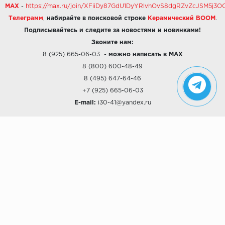
MAX
-
https://max.ru/join/XFiiDy87GdU1DyYRlvhOvS8dgRZvZcJSM5j
Телеграмм
,
набирайте в поисковой строке
Керамический BOOM
.
Подписывайтесь и следите за новостями и новинками!
Звоните нам:
8 (925) 665-06-03
-
можно написать в MAX
8 (800) 600-48-49
8 (495) 647-64-46
+7 (925) 665-06-03
E-mail:
i30-41@yandex.ru
О КОМПАНИИ
Наши дизайны
Хиты продаж
Магазины
О компании
Рассрочки и Кредитование
Политика конфиденциальности
ПОКУПАТЕЛЯМ