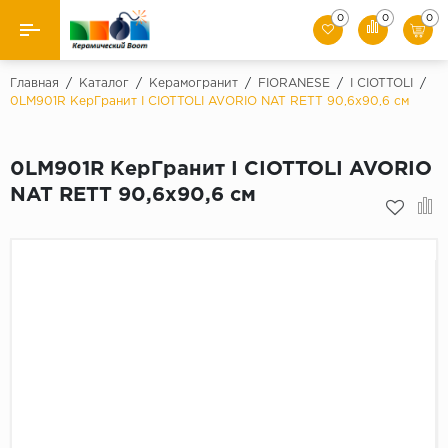
0
0
0
Назад
Главная
/
Каталог
/
Керамогранит
/
FIORANESE
/
I CIOTTOLI
/
0LM901R КерГранит I CIOTTOLI AVORIO NAT RETT 90,6x90,6 см
Производители
0LM901R КерГранит I CIOTTOLI AVORIO
Керамическая плитка
NAT RETT 90,6x90,6 см
Керамогранит
Мозаики
Искусственный камень
Клинкер