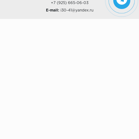
+7 (925) 665-06-03
E-mail:
i30-41@yandex.ru
О КОМПАНИИ
Наши дизайны
Хиты продаж
Магазины
О компании
Рассрочки и Кредитование
Политика конфиденциальности
ПОКУПАТЕЛЯМ
Доставка
Самовывоз
Возврат