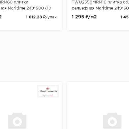
RM60 плитка
TWU2550MRM16 плитка об
ая Maritime 249*500 (10
рельефная Maritime 249*50
,965 м в пал)
уп/63,8685 м в пал)
2
1 295 ₽/м2
1 612.28 ₽
1 45
/упак.