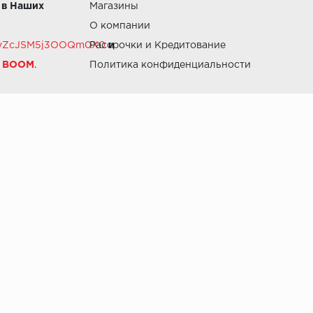
 в Наших
Магазины
О компании
RZvZcJSM5j3OOQm0X0
Рассрочки и Кредитование
и
й BOOM
.
Политика конфиденциальности