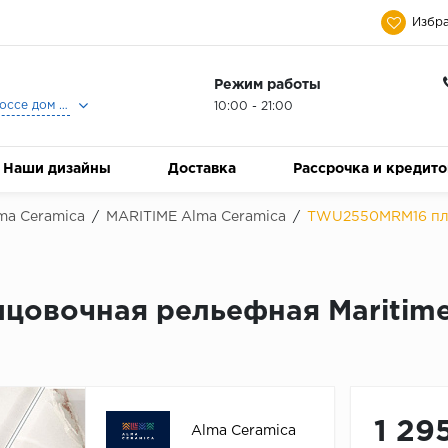
Избра
Режим работы
Москва, Ленинградское шоссе дом 25, Торговый Центр Family Room, 2-ой этаж, Магазин Керамический Бум.
10:00 - 21:00
Наши дизайны
Доставка
Рассрочка и кредит
ma Ceramica
/
MARITIME Alma Ceramica
/
TWU2550MRM16 плит
овочная рельефная Maritime 
1 29
Alma Ceramica