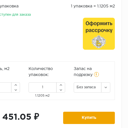
/упаковка
1 упаковка = 1.1205 м2
ступен для заказа
, м2
Количество
Запас на
i
упаковок:
подрезку
Без запаса
1.1205 м2
1 451.05 ₽
Купить