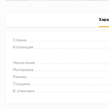
Хара
Страна
Коллекция
Назначение
Рассрочка беспроцентная: вы не платите за пользо
Материала
Высокая вероятность одобрения: до 95%
Размер
Быстрое рассмотрение: решение от банка придет в
Толщина
Подписание договора доступным способом: в магаз
В упаковке
Одобрение за 1-2 минуты
Срок предоставления кредита от 3 до 36 месяцев С