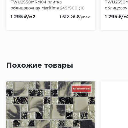
TWU2550MRM04 плитка
TWU2550M
облицовочная Maritime 249*500 (10
облицовочн
шт в уп/70,965 м в пал)
шт в уп/70
1 295 ₽/м2
1 295 ₽/м
1 612.28 ₽
/упак.
Похожие товары