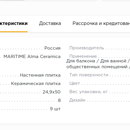
ктеристики
Доставка
Рассрочка и кредитова
Производитель
Россия
Применение
MARITIME Alma Ceramica
Для балкона / Для ванной /
общественных помещений /
Тип поверхности
Настенная плитка
вание деньгами
Цвет
Керамическая плитка
Вес упаковки, кг
24,9х50
ам за 2 минуты прямо в форме заявки на той же страни
Дизайн
8
ине, на встрече с представителем или по СМС
9 шт
рок предоставления рассрочки от 3 до 10 месяцев