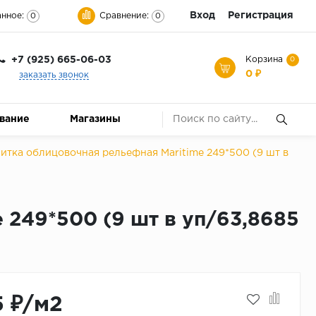
Вход
Регистрация
нное:
Сравнение:
0
0
+7 (925) 665-06-03
Корзина
0
0 ₽
заказать звонок
ование
Магазины
ка облицовочная рельефная Maritime 249*500 (9 шт в
249*500 (9 шт в уп/63,8685
5 ₽/м2