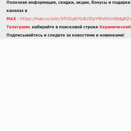
Полезная информация, скидки, акции, бонусы и подарки
каналах в
MAX
-
https://max.ru/join/XFiiDy87GdU1DyYRlvhOvS8dg
Телеграмм
,
набирайте в поисковой строке
Керамически
Подписывайтесь и следите за новостями и новинками!
Звоните нам:
8 (925) 665-06-03
-
можно написать в MAX
8 (800) 600-48-49
8 (495) 647-64-46
+7 (925) 665-06-03
E-mail:
i30-41@yandex.ru