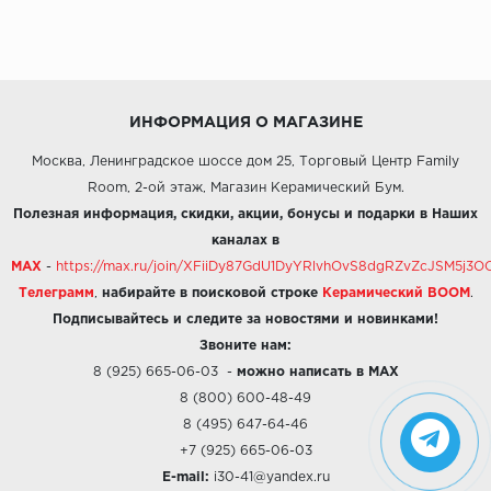
ИНФОРМАЦИЯ О МАГАЗИНЕ
Москва, Ленинградское шоссе дом 25, Торговый Центр Family
Room, 2-ой этаж, Магазин Керамический Бум.
Полезная информация, скидки, акции, бонусы и подарки в Наших
каналах в
MAX
-
https://max.ru/join/XFiiDy87GdU1DyYRlvhOvS8dgRZvZcJSM5j
Телеграмм
,
набирайте в поисковой строке
Керамический BOOM
.
Подписывайтесь и следите за новостями и новинками!
Звоните нам:
8 (925) 665-06-03
-
можно написать в MAX
8 (800) 600-48-49
8 (495) 647-64-46
+7 (925) 665-06-03
E-mail:
i30-41@yandex.ru