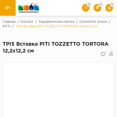
0
0
0
Назад
Главная
/
Каталог
/
Керамическая плитка
/
Ceramiche Grazia
/
PITTI
/
TPI5 Вставка PITI TOZZETTO TORTORA 12,2x12,2 см
Производители
TPI5 Вставка PITI TOZZETTO TORTORA
Керамическая плитка
12,2x12,2 см
Керамогранит
Мозаики
Искусственный камень
Клинкер