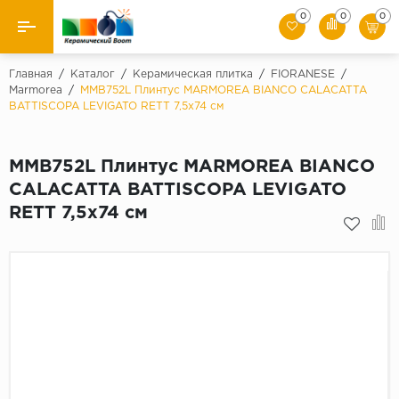
0
0
0
Назад
Главная
/
Каталог
/
Керамическая плитка
/
FIORANESE
/
Marmorea
/
MMB752L Плинтус MARMOREA BIANCO CALACATTA
BATTISCOPA LEVIGATO RETT 7,5x74 см
Производители
Керамическая плитка
MMB752L Плинтус MARMOREA BIANCO
CALACATTA BATTISCOPA LEVIGATO
Керамогранит
RETT 7,5x74 см
Мозаики
Искусственный камень
Клинкер