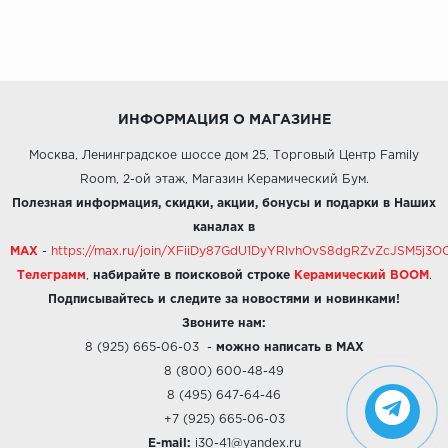
ИНФОРМАЦИЯ О МАГАЗИНЕ
Москва, Ленинградское шоссе дом 25, Торговый Центр Family
Room, 2-ой этаж, Магазин Керамический Бум.
Полезная информация, скидки, акции, бонусы и подарки в Наших
каналах в
MAX
-
https://max.ru/join/XFiiDy87GdU1DyYRlvhOvS8dgRZvZcJSM5j
Телеграмм
,
набирайте в поисковой строке
Керамический BOOM
.
Подписывайтесь и следите за новостями и новинками!
Звоните нам:
8 (925) 665-06-03
-
можно написать в MAX
8 (800) 600-48-49
8 (495) 647-64-46
+7 (925) 665-06-03
E-mail:
i30-41@yandex.ru