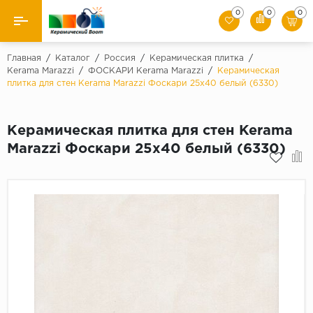
0
0
0
Назад
Главная
/
Каталог
/
Россия
/
Керамическая плитка
/
Kerama Marazzi
/
ФОСКАРИ Kerama Marazzi
/
Керамическая
плитка для стен Kerama Marazzi Фоскари 25x40 белый (6330)
Производители
Керамическая плитка
Керамическая плитка для стен Kerama
Marazzi Фоскари 25x40 белый (6330)
Керамогранит
Мозаики
Искусственный камень
Клинкер