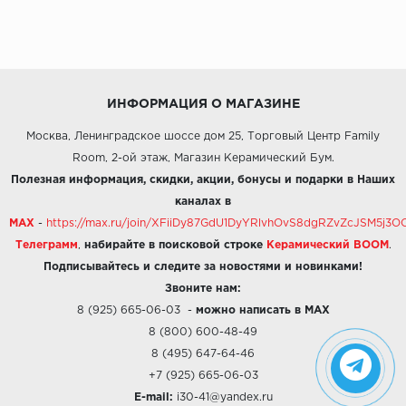
ИНФОРМАЦИЯ О МАГАЗИНЕ
Москва, Ленинградское шоссе дом 25, Торговый Центр Family
Room, 2-ой этаж, Магазин Керамический Бум.
Полезная информация, скидки, акции, бонусы и подарки в Наших
каналах в
MAX
-
https://max.ru/join/XFiiDy87GdU1DyYRlvhOvS8dgRZvZcJSM5j
Телеграмм
,
набирайте в поисковой строке
Керамический BOOM
.
Подписывайтесь и следите за новостями и новинками!
Звоните нам:
8 (925) 665-06-03
-
можно написать в MAX
8 (800) 600-48-49
8 (495) 647-64-46
+7 (925) 665-06-03
E-mail:
i30-41@yandex.ru