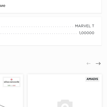
ние
MARVEL T
1,00000
це
AMADIS