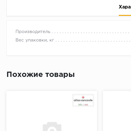
Хара
Производитель
Вес упаковки, кг
Рассрочка беспроцентная: вы не платите за пользо
Высокая вероятность одобрения: до 95%
Похожие товары
Быстрое рассмотрение: решение от банка придет в
Подписание договора доступным способом: в магаз
Одобрение за 1-2 минуты
Срок предоставления кредита от 3 до 36 месяцев С
Достаточно только паспорта