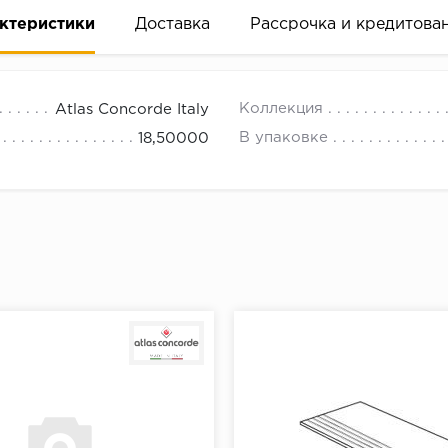
ктеристики
Доставка
Рассрочка и кредитова
Коллекция
Atlas Concorde Italy
В упаковке
18,50000
вание деньгами
ам за 2 минуты прямо в форме заявки на той же страни
ине, на встрече с представителем или по СМС
рок предоставления рассрочки от 3 до 10 месяцев