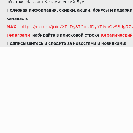
ой этаж, Магазин Керамический Бум.
Полезная информация, скидки, акции, бонусы и подарки
каналах в
MAX
-
https://max.ru/join/XFiiDy87GdU1DyYRlvhOvS8dg
Телеграмм
,
набирайте в поисковой строке
Керамически
Подписывайтесь и следите за новостями и новинками!
Звоните нам:
8 (925) 665-06-03
-
можно написать в MAX
8 (800) 600-48-49
8 (495) 647-64-46
+7 (925) 665-06-03
E-mail:
i30-41@yandex.ru