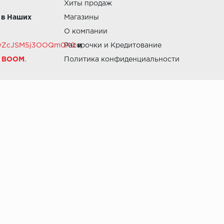
Хиты продаж
 в Наших
Магазины
О компании
RZvZcJSM5j3OOQm0X0
Рассрочки и Кредитование
и
й BOOM
.
Политика конфиденциальности