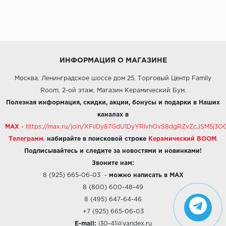
ИНФОРМАЦИЯ О МАГАЗИНЕ
Москва, Ленинградское шоссе дом 25, Торговый Центр Family
Room, 2-ой этаж, Магазин Керамический Бум.
Полезная информация, скидки, акции, бонусы и подарки в Наших
каналах в
MAX
-
https://max.ru/join/XFiiDy87GdU1DyYRlvhOvS8dgRZvZcJSM5j
Телеграмм
,
набирайте в поисковой строке
Керамический BOOM
.
Подписывайтесь и следите за новостями и новинками!
Звоните нам:
8 (925) 665-06-03
-
можно написать в MAX
8 (800) 600-48-49
8 (495) 647-64-46
+7 (925) 665-06-03
E-mail:
i30-41@yandex.ru