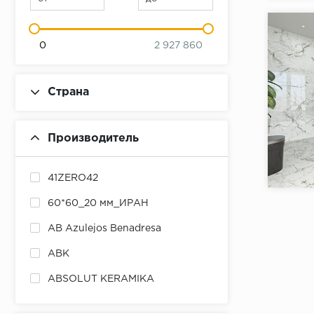
0
2 927 860
Страна
Производитель
Коллекци
Бренд:
41ZERO42
Страна:
60*60_20 мм_ИРАН
Товаров 
AB Azulejos Benadresa
ABK
ABSOLUT KERAMIKA
ADEX