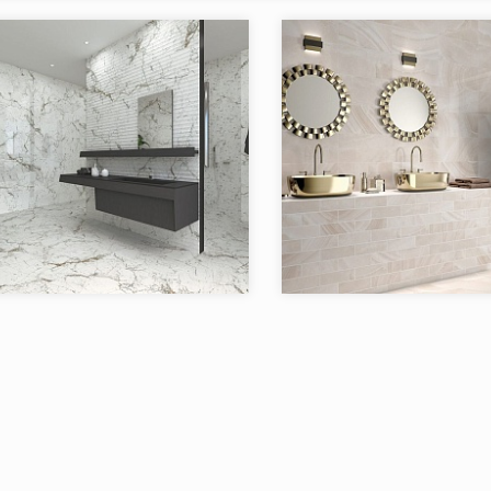
я:
DAYRA STiles ceramic
Коллекция:
LOEP 
STiles ceramic
Бренд:
Испания
Страна:
в коллекции:
2
Товаров в коллекции: