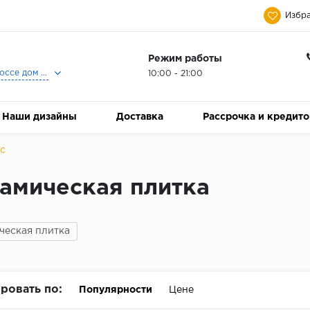
Избра
Режим работы
Москва, Ленинградское шоссе дом 25, Торговый Центр Family Room, 2-ой этаж, Магазин Керамический Бум.
10:00 - 21:00
Наши дизайны
Доставка
Рассрочка и кредит
ic
амическая плитка
ческая плитка
ровать по:
Популярности
Цене