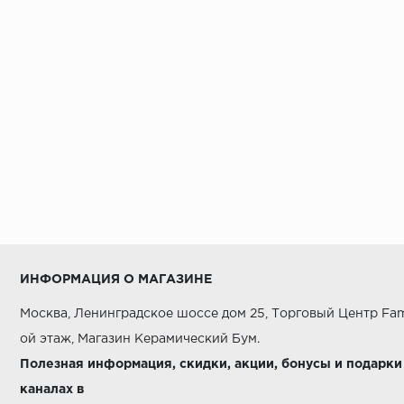
AZORI
AZUVI
Alaplana
Alborz Ceramic
Alma Ceramica
AltaCera
Amadis Fine Tiles
Amazon ITC
Ametis
ИНФОРМАЦИЯ О МАГАЗИНЕ
Aparici
Москва, Ленинградское шоссе дом 25, Торговый Центр Fam
Apavisa
ой этаж, Магазин Керамический Бум.
Arcana Ceramica
Полезная информация, скидки, акции, бонусы и подарки
каналах в
Argenta