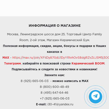
ИНФОРМАЦИЯ О МАГАЗИНЕ
Москва, Ленинградское шоссе дом 25, Торговый Центр Family
Room, 2-ой этаж, Магазин Керамический Бум.
Полезная информация, скидки, акции, бонусы и подарки в Наших
каналах в
MAX
-
https://max.ru/join/XFiiDy87GdU1DyYRlvhOvS8dgRZvZcJSM5j
Телеграмм
,
набирайте в поисковой строке
Керамический BOOM
.
Подписывайтесь и следите за новостями и новинками!
Звоните нам:
8 (925) 665-06-03
-
можно написать в MAX
8 (800) 600-48-49
8 (495) 647-64-46
+7 (925) 665-06-03
E-mail:
i30-41@yandex.ru