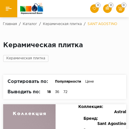
0
0
0
Назад
Главная
/
Каталог
/
Керамическая плитка
/
SANT'AGOSTINO
Производители
Керамическая плитка
Керамическая плитка
Керамическая плитка
Керамогранит
Мозаики
Сортировать по:
Популярности
Цене
Искусственный камень
Выводить по:
18
36
72
Клинкер
Коллекция:
Astral
Бренд:
Sant Agostino