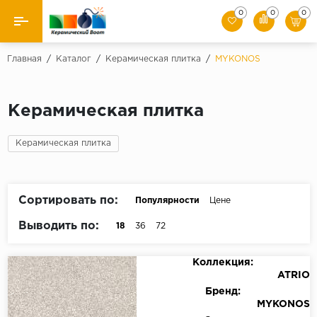
0
0
0
Назад
Главная
/
Каталог
/
Керамическая плитка
/
MYKONOS
Производители
Керамическая плитка
Керамическая плитка
Керамическая плитка
Керамогранит
Мозаики
Сортировать по:
Популярности
Цене
Искусственный камень
Выводить по:
18
36
72
Клинкер
Коллекция:
ATRIO
Бренд:
MYKONOS