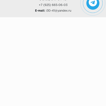
+7 (925) 665-06-03
E-mail:
i30-41@yandex.ru
О КОМПАНИИ
Наши дизайны
Хиты продаж
Магазины
О компании
Рассрочки и Кредитование
Политика конфиденциальности
ПОКУПАТЕЛЯМ
Доставка
Самовывоз
Возврат