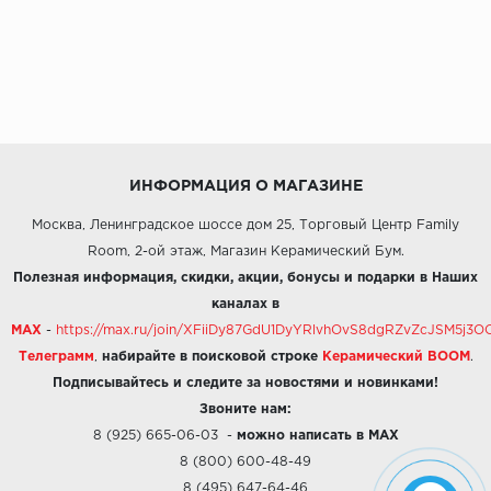
ИНФОРМАЦИЯ О МАГАЗИНЕ
Москва, Ленинградское шоссе дом 25, Торговый Центр Family
Room, 2-ой этаж, Магазин Керамический Бум.
Полезная информация, скидки, акции, бонусы и подарки в Наших
каналах в
MAX
-
https://max.ru/join/XFiiDy87GdU1DyYRlvhOvS8dgRZvZcJSM5j
Телеграмм
,
набирайте в поисковой строке
Керамический BOOM
.
Подписывайтесь и следите за новостями и новинками!
Звоните нам:
8 (925) 665-06-03
-
можно написать в MAX
8 (800) 600-48-49
8 (495) 647-64-46