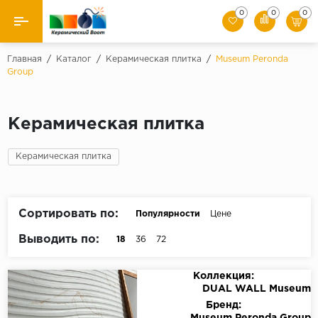
0
0
0
Назад
Главная
/
Каталог
/
Керамическая плитка
/
Museum Peronda
Group
Производители
Керамическая плитка
Керамическая плитка
Керамогранит
Керамическая плитка
Мозаики
Сортировать по:
Популярности
Цене
Искусственный камень
Выводить по:
18
36
72
Клинкер
Коллекция:
DUAL WALL Museum
Бренд: