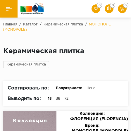
0
0
0
Назад
Главная
/
Каталог
/
Керамическая плитка
/
МОНОПОЛЕ
(MONOPOLE)
Производители
Керамическая плитка
Керамическая плитка
Керамогранит
Керамическая плитка
Мозаики
Сортировать по:
Популярности
Цене
Искусственный камень
Выводить по:
18
36
72
Клинкер
Коллекция:
ФЛОРЕНЦИЯ (FLORENCIA)
Бренд: