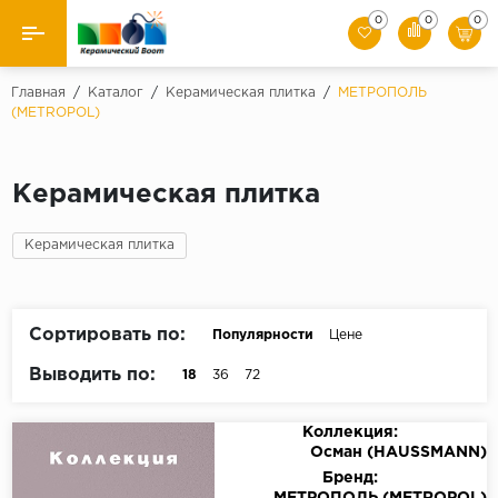
0
0
0
Назад
Главная
/
Каталог
/
Керамическая плитка
/
МЕТРОПОЛЬ
(METROPOL)
Производители
Керамическая плитка
Керамическая плитка
Керамогранит
Керамическая плитка
Мозаики
Сортировать по:
Популярности
Цене
Искусственный камень
Выводить по:
18
36
72
Клинкер
Коллекция:
Осман (HAUSSMANN)
Бренд: