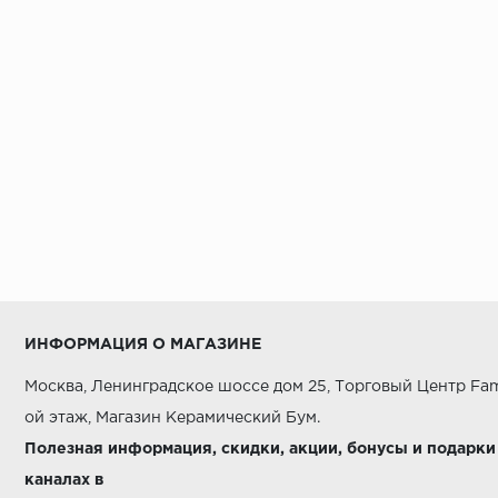
AZORI
AZUVI
Alaplana
Alborz Ceramic
Alma Ceramica
AltaCera
Amadis Fine Tiles
Amazon ITC
Ametis
ИНФОРМАЦИЯ О МАГАЗИНЕ
Aparici
Москва, Ленинградское шоссе дом 25, Торговый Центр Fam
Apavisa
ой этаж, Магазин Керамический Бум.
Arcana Ceramica
Полезная информация, скидки, акции, бонусы и подарки
каналах в
Argenta