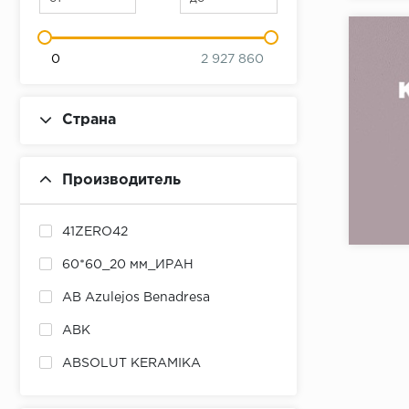
0
2 927 860
Страна
Производитель
Коллекци
Бренд:
41ZERO42
Страна:
60*60_20 мм_ИРАН
Товаров 
AB Azulejos Benadresa
ABK
ABSOLUT KERAMIKA
ADEX