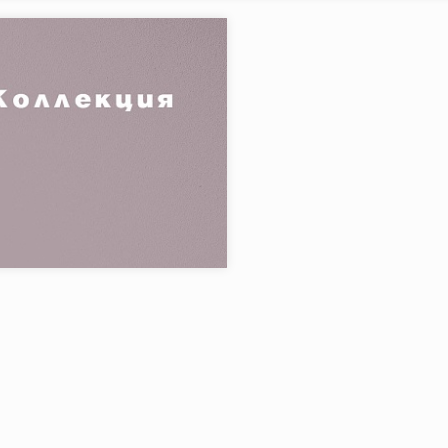
я:
Vivo
MARAZZI IT
в коллекции:
20