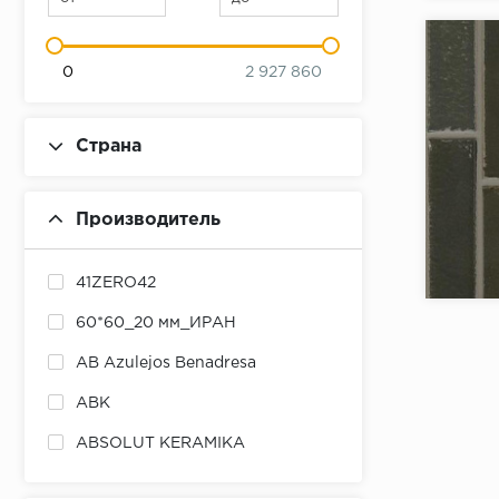
0
2 927 860
Страна
Производитель
Коллекци
Бренд:
41ZERO42
Страна:
60*60_20 мм_ИРАН
Товаров 
AB Azulejos Benadresa
ABK
ABSOLUT KERAMIKA
ADEX