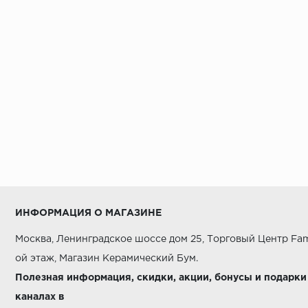
AZORI
AZUVI
Alaplana
Alborz Ceramic
Alma Ceramica
AltaCera
Amadis Fine Tiles
Amazon ITC
Ametis
ИНФОРМАЦИЯ О МАГАЗИНЕ
Aparici
Москва, Ленинградское шоссе дом 25, Торговый Центр Fam
Apavisa
ой этаж, Магазин Керамический Бум.
Arcana Ceramica
Полезная информация, скидки, акции, бонусы и подарки
каналах в
Argenta