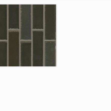
я:
Magna Mosaiker
Magna Mosaiker
Испания
в коллекции:
1