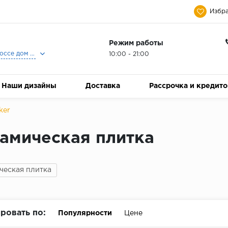
Избра
Режим работы
Москва, Ленинградское шоссе дом 25, Торговый Центр Family Room, 2-ой этаж, Магазин Керамический Бум.
10:00 - 21:00
Наши дизайны
Доставка
Рассрочка и кредит
ker
амическая плитка
ческая плитка
ровать по:
Популярности
Цене