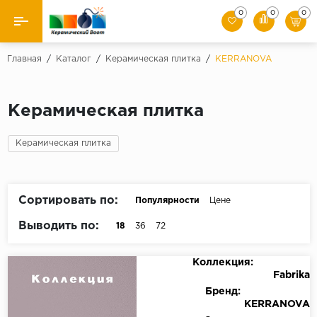
0
0
0
Назад
Главная
/
Каталог
/
Керамическая плитка
/
KERRANOVA
Производители
Керамическая плитка
Керамическая плитка
Керамическая плитка
Керамогранит
Мозаики
Сортировать по:
Популярности
Цене
Искусственный камень
Выводить по:
18
36
72
Клинкер
Коллекция:
Fabrika
Бренд:
KERRANOVA