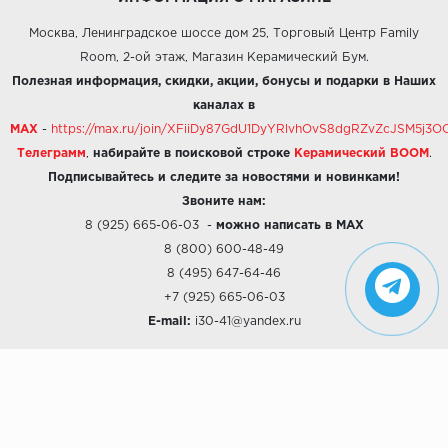
Москва, Ленинградское шоссе дом 25, Торговый Центр Family
Room, 2-ой этаж, Магазин Керамический Бум.
Полезная информация, скидки, акции, бонусы и подарки в Наших
каналах в
MAX
-
https://max.ru/join/XFiiDy87GdU1DyYRlvhOvS8dgRZvZcJSM5j
Телеграмм
,
набирайте в поисковой строке
Керамический BOOM
.
Подписывайтесь и следите за новостями и новинками!
Звоните нам:
8 (925) 665-06-03
-
можно написать в MAX
8 (800) 600-48-49
8 (495) 647-64-46
+7 (925) 665-06-03
E-mail:
i30-41@yandex.ru
О КОМПАНИИ
Наши дизайны
Хиты продаж
Магазины