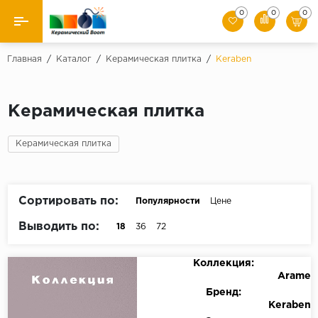
0
0
0
Назад
Главная
/
Каталог
/
Керамическая плитка
/
Keraben
Производители
Керамическая плитка
Керамическая плитка
Керамическая плитка
Керамогранит
Мозаики
Сортировать по:
Популярности
Цене
Искусственный камень
Выводить по:
18
36
72
Клинкер
Коллекция:
Arame
Бренд:
Keraben