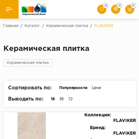
0
0
0
Назад
Главная
/
Каталог
/
Керамическая плитка
/
FLAVIKER
Производители
Керамическая плитка
Керамическая плитка
Керамическая плитка
Керамогранит
Мозаики
Сортировать по:
Популярности
Цене
Искусственный камень
Выводить по:
18
36
72
Клинкер
Коллекция:
FLAVIKER
Бренд:
FLAVIKER