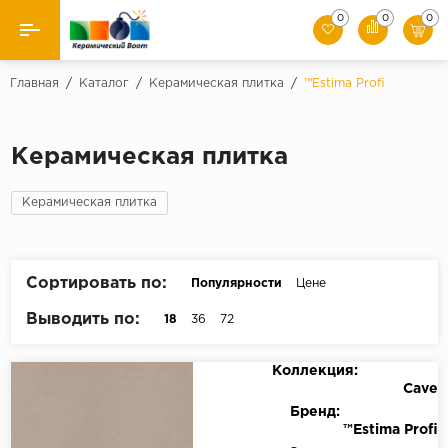
0
0
0
Назад
Главная
/
Каталог
/
Керамическая плитка
/
™Estima Profi
Производители
Керамическая плитка
Керамическая плитка
Керамическая плитка
Керамогранит
Мозаики
Сортировать по:
Популярности
Цене
Искусственный камень
Выводить по:
18
36
72
Клинкер
Коллекция:
Cave
Бренд:
™Estima Profi