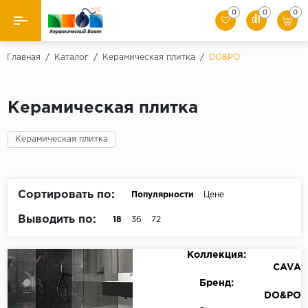
0
0
0
Назад
Главная
/
Каталог
/
Керамическая плитка
/
DO&PO
Производители
Керамическая плитка
Керамическая плитка
Керамическая плитка
Керамогранит
Мозаики
Сортировать по:
Популярности
Цене
Искусственный камень
Выводить по:
18
36
72
Клинкер
Коллекция:
CAVA
Бренд:
DO&PO