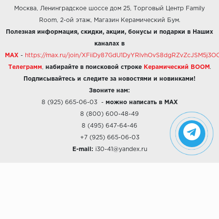
Москва, Ленинградское шоссе дом 25, Торговый Центр Family
Room, 2-ой этаж, Магазин Керамический Бум.
Полезная информация, скидки, акции, бонусы и подарки в Наших
каналах в
MAX
-
https://max.ru/join/XFiiDy87GdU1DyYRlvhOvS8dgRZvZcJSM5j
Телеграмм
,
набирайте в поисковой строке
Керамический BOOM
.
Подписывайтесь и следите за новостями и новинками!
Звоните нам:
8 (925) 665-06-03
-
можно написать в MAX
8 (800) 600-48-49
8 (495) 647-64-46
+7 (925) 665-06-03
E-mail:
i30-41@yandex.ru
О КОМПАНИИ
Наши дизайны
Хиты продаж
Магазины