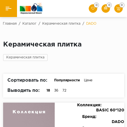
0
0
0
Назад
Главная
/
Каталог
/
Керамическая плитка
/
DADO
Производители
Керамическая плитка
Керамическая плитка
Керамическая плитка
Керамогранит
Мозаики
Сортировать по:
Популярности
Цене
Искусственный камень
Выводить по:
18
36
72
Клинкер
Коллекция:
BASIC 60*120
Бренд:
DADO