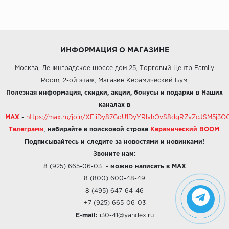
ИНФОРМАЦИЯ О МАГАЗИНЕ
Москва, Ленинградское шоссе дом 25, Торговый Центр Family
Room, 2-ой этаж, Магазин Керамический Бум.
Полезная информация, скидки, акции, бонусы и подарки в Наших
каналах в
MAX
-
https://max.ru/join/XFiiDy87GdU1DyYRlvhOvS8dgRZvZcJSM5j
Телеграмм
,
набирайте в поисковой строке
Керамический BOOM
.
Подписывайтесь и следите за новостями и новинками!
Звоните нам:
8 (925) 665-06-03
-
можно написать в MAX
8 (800) 600-48-49
8 (495) 647-64-46
+7 (925) 665-06-03
E-mail:
i30-41@yandex.ru