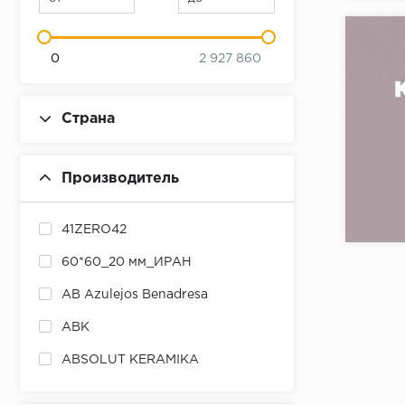
0
2 927 860
Страна
Производитель
Коллекци
Бренд:
41ZERO42
Страна:
60*60_20 мм_ИРАН
Товаров 
AB Azulejos Benadresa
ABK
ABSOLUT KERAMIKA
ADEX