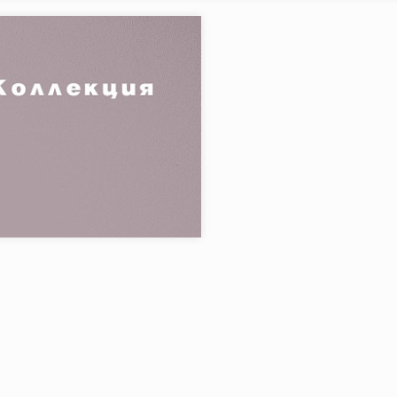
я:
SONAR
Codicer
в коллекции:
6