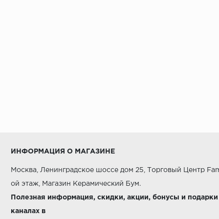
AZORI
AZUVI
Alaplana
Alborz Ceramic
Alma Ceramica
AltaCera
Amadis Fine Tiles
Amazon ITC
Ametis
ИНФОРМАЦИЯ О МАГАЗИНЕ
Aparici
Москва, Ленинградское шоссе дом 25, Торговый Центр Fam
Apavisa
ой этаж, Магазин Керамический Бум.
Arcana Ceramica
Полезная информация, скидки, акции, бонусы и подарки
каналах в
Argenta