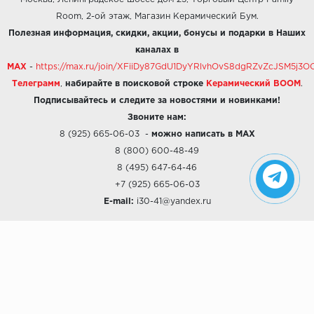
Room, 2-ой этаж, Магазин Керамический Бум.
Полезная информация, скидки, акции, бонусы и подарки в Наших
каналах в
MAX
-
https://max.ru/join/XFiiDy87GdU1DyYRlvhOvS8dgRZvZcJSM5j
Телеграмм
,
набирайте в поисковой строке
Керамический BOOM
.
Подписывайтесь и следите за новостями и новинками!
Звоните нам:
8 (925) 665-06-03
-
можно написать в MAX
8 (800) 600-48-49
8 (495) 647-64-46
+7 (925) 665-06-03
E-mail:
i30-41@yandex.ru
О КОМПАНИИ
Наши дизайны
Хиты продаж
Магазины
О компании