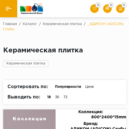
0
0
0
Назад
Главная
/
Каталог
/
Керамическая плитка
/
_АДИКОН (ADICON)
Слэбы
Производители
Керамическая плитка
Керамическая плитка
Керамогранит
Керамическая плитка
Мозаики
Сортировать по:
Популярности
Цене
Искусственный камень
Выводить по:
18
36
72
Клинкер
Коллекция:
800*2400*15mm
Бренд: