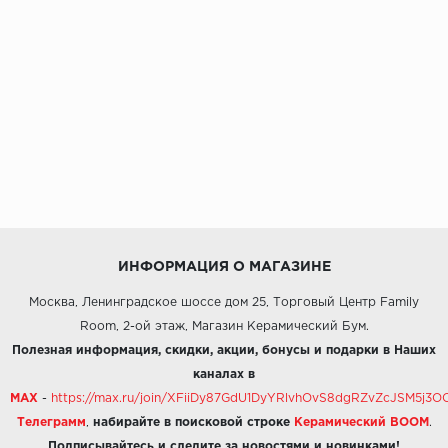
ИНФОРМАЦИЯ О МАГАЗИНЕ
Москва, Ленинградское шоссе дом 25, Торговый Центр Family
Room, 2-ой этаж, Магазин Керамический Бум.
Полезная информация, скидки, акции, бонусы и подарки в Наших
каналах в
MAX
-
https://max.ru/join/XFiiDy87GdU1DyYRlvhOvS8dgRZvZcJSM5j
Телеграмм
,
набирайте в поисковой строке
Керамический BOOM
.
Подписывайтесь и следите за новостями и новинками!