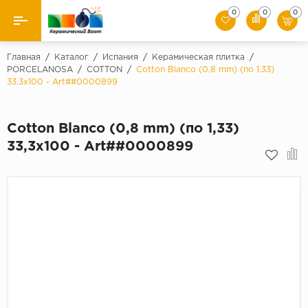
0
0
0
Назад
Главная
/
Каталог
/
Испания
/
Керамическая плитка
/
PORCELANOSA
/
COTTON
/
Cotton Blanco (0,8 mm) (по 1,33)
33,3x100 - Art##0000899
Производители
Керамическая плитка
Cotton Blanco (0,8 mm) (по 1,33)
33,3x100 - Art##0000899
Керамогранит
Мозаики
Искусственный камень
Клинкер