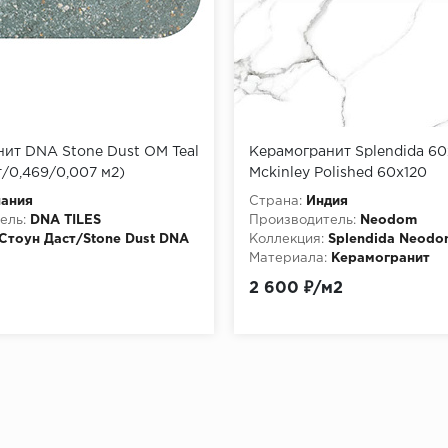
ит DNA Stone Dust OM Teal
Керамогранит Splendida 60
т/0,469/0,007 м2)
Mckinley Polished 60x120
пания
Страна:
Индия
ель:
DNA TILES
Производитель:
Neodom
Стоун Даст/Stone Dust DNA
Коллекция:
Splendida Neodo
Материала:
Керамогранит
Керамогранит
2 600 ₽/м2