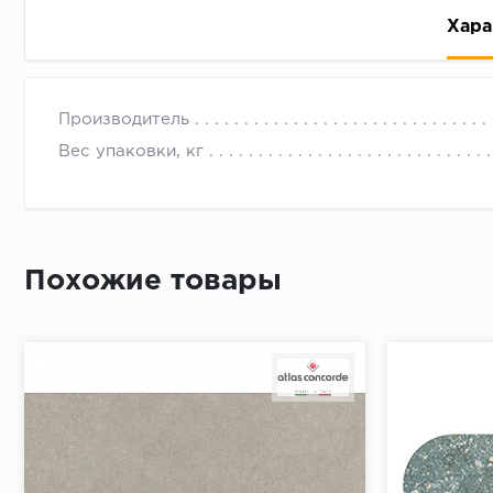
Хара
Производитель
Вес упаковки, кг
Рассрочка беспроцентная: вы не платите за пользо
Высокая вероятность одобрения: до 95%
Похожие товары
Быстрое рассмотрение: решение от банка придет в
Подписание договора доступным способом: в магаз
Одобрение за 1-2 минуты
Срок предоставления кредита от 3 до 36 месяцев С
Достаточно только паспорта