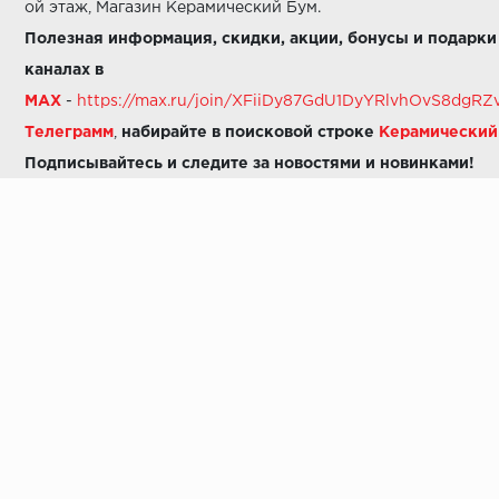
ой этаж, Магазин Керамический Бум.
Полезная информация, скидки, акции, бонусы и подарки
каналах в
MAX
-
https://max.ru/join/XFiiDy87GdU1DyYRlvhOvS8dg
Телеграмм
,
набирайте в поисковой строке
Керамически
Подписывайтесь и следите за новостями и новинками!
Звоните нам:
8 (925) 665-06-03
-
можно написать в MAX
8 (800) 600-48-49
8 (495) 647-64-46
+7 (925) 665-06-03
E-mail:
i30-41@yandex.ru