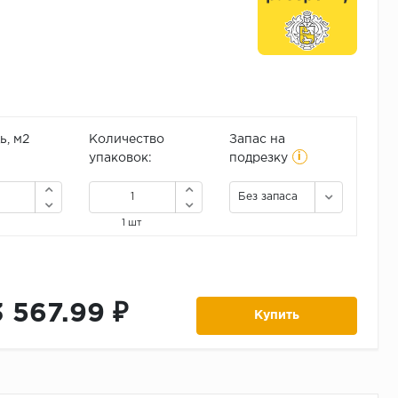
, м2
Количество
Запас на
i
упаковок:
подрезку
Без запаса
1 шт
3 567.99 ₽
Купить