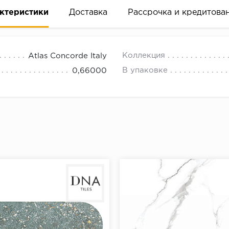
ктеристики
Доставка
Рассрочка и кредитова
Коллекция
Atlas Concorde Italy
В упаковке
0,66000
вание деньгами
ам за 2 минуты прямо в форме заявки на той же страни
ине, на встрече с представителем или по СМС
рок предоставления рассрочки от 3 до 10 месяцев