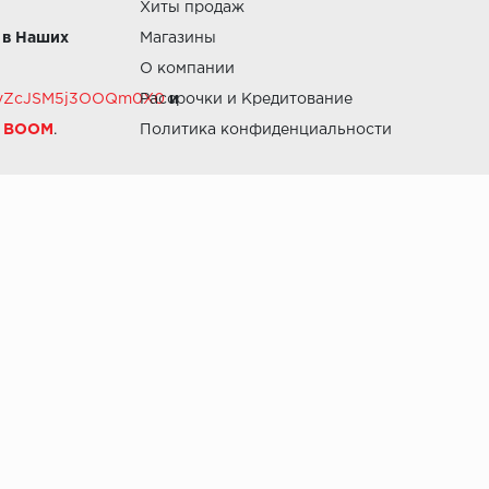
Хиты продаж
 в Наших
Магазины
О компании
RZvZcJSM5j3OOQm0X0
Рассрочки и Кредитование
и
й BOOM
.
Политика конфиденциальности