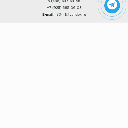
8 (495) 647-64-46
+7 (925) 665-06-03
E-mail:
i30-41@yandex.ru
О КОМПАНИИ
Наши дизайны
Хиты продаж
Магазины
О компании
Рассрочки и Кредитование
Политика конфиденциальности
ПОКУПАТЕЛЯМ
Доставка
Самовывоз
Возврат