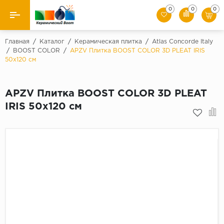
0
0
0
Назад
Главная
/
Каталог
/
Керамическая плитка
/
Atlas Concorde Italy
/
BOOST COLOR
/
APZV Плитка BOOST COLOR 3D PLEAT IRIS
50x120 см
Производители
Керамическая плитка
APZV Плитка BOOST COLOR 3D PLEAT
IRIS 50x120 см
Керамогранит
Мозаики
Искусственный камень
Клинкер